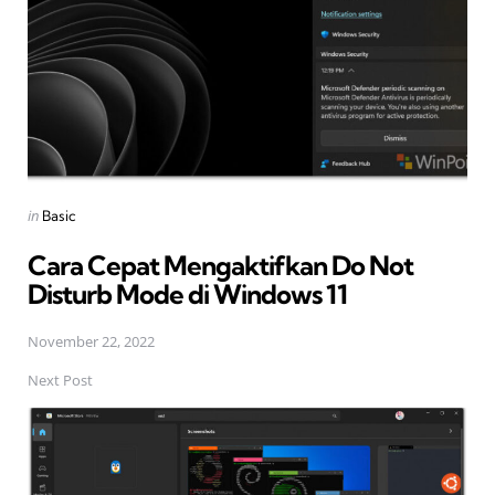
Posted
in
Basic
in
Cara Cepat Mengaktifkan Do Not
Disturb Mode di Windows 11
November 22, 2022
Next Post