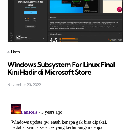
Posted
in
News
in
Windows Subsystem For Linux Final
Kini Hadir di Microsoft Store
November 23, 2022