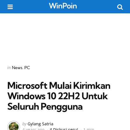
WinPoin
Menu
Searc
Categories
Posted
in
News
PC
in
Microsoft Mulai Kirimkan
Windows 10 22H2 Untuk
Seluruh Pengguna
Posted
by
Gylang Satria
4 years ago
4 Diskusi seru!
1 min
by