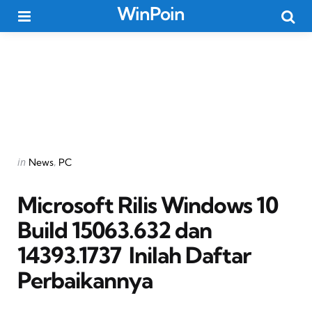
WinPoin
Menu
Searc
Categories
Posted
in
News
PC
in
Microsoft Rilis Windows 10
Build 15063.632 dan
14393.1737  Inilah Daftar
Perbaikannya