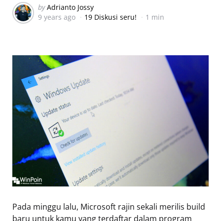
Posted
by
Adrianto Jossy
9 years ago
19 Diskusi seru!
1 min
by
Pada minggu lalu, Microsoft rajin sekali merilis build
baru untuk kamu yang terdaftar dalam program