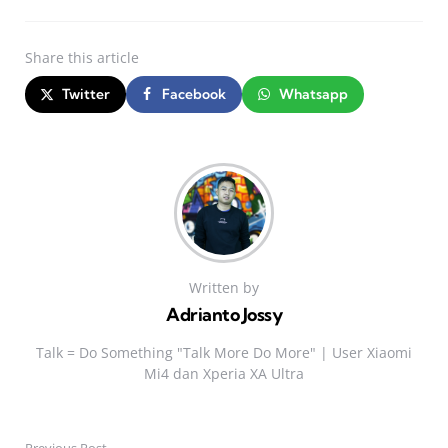
Share
this article
Twitter
Facebook
Whatsapp
Written by
Adrianto Jossy
Talk = Do Something "Talk More Do More" | User Xiaomi
Mi4 dan Xperia XA Ultra
Previous Post