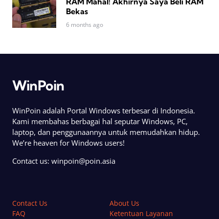
RAM Mahal! Akhirnya Saya Beli RAM
Bekas
6 months ago
WinPoin
WinPoin adalah Portal Windows terbesar di Indonesia.
Kami membahas berbagai hal seputar Windows, PC,
laptop, dan penggunaannya untuk memudahkan hidup.
We’re heaven for Windows users!
Contact us:
winpoin@poin.asia
Contact Us
About Us
FAQ
Ketentuan Layanan