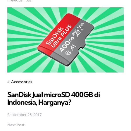
Post
navigation
Posted
in
Accessories
in
SanDisk Jual microSD 400GB di
Indonesia, Harganya?
September 25, 2017
Next Post