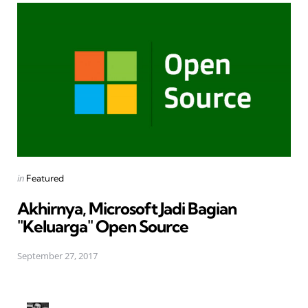
Posted
in
Featured
in
Akhirnya, Microsoft Jadi Bagian
"Keluarga" Open Source
September 27, 2017