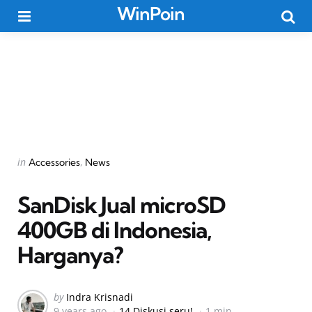
WinPoin
Menu
Searc
Categories
Posted
in
Accessories
News
in
SanDisk Jual microSD
400GB di Indonesia,
Harganya?
Posted
by
Indra Krisnadi
9 years ago
14 Diskusi seru!
1 min
by