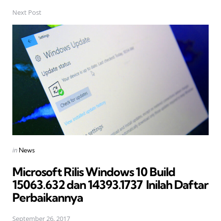
Next Post
Posted
in
News
in
Microsoft Rilis Windows 10 Build
15063.632 dan 14393.1737  Inilah Daftar
Perbaikannya
September 26, 2017