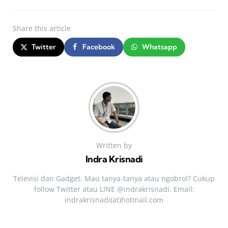
Share
this article
Twitter
Facebook
Whatsapp
Written by
Indra Krisnadi
Televisi dan Gadget. Mau tanya-tanya atau ngobrol? Cukup
follow Twitter atau LINE @indrakrisnadi. Email:
indrakrisnadi(at)hotmail.com