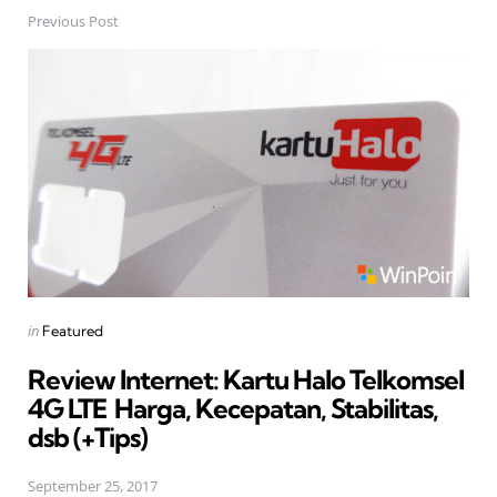
Previous Post
Post
navigation
Posted
in
Featured
in
Review Internet: Kartu Halo Telkomsel
4G LTE  Harga, Kecepatan, Stabilitas,
dsb (+Tips)
September 25, 2017