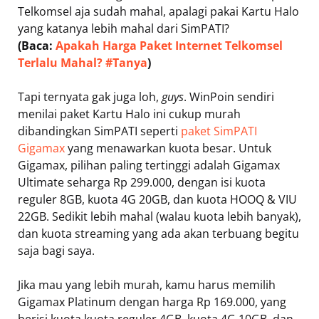
Telkomsel aja sudah mahal, apalagi pakai Kartu Halo
yang katanya lebih mahal dari SimPATI?
(Baca:
Apakah Harga Paket Internet Telkomsel
Terlalu Mahal? #Tanya
)
Tapi ternyata gak juga loh,
guys
. WinPoin sendiri
menilai paket Kartu Halo ini cukup murah
dibandingkan SimPATI seperti
paket SimPATI
Gigamax
yang menawarkan kuota besar. Untuk
Gigamax, pilihan paling tertinggi adalah Gigamax
Ultimate seharga Rp 299.000, dengan isi kuota
reguler 8GB, kuota 4G 20GB, dan kuota HOOQ & VIU
22GB. Sedikit lebih mahal (walau kuota lebih banyak),
dan kuota streaming yang ada akan terbuang begitu
saja bagi saya.
Jika mau yang lebih murah, kamu harus memilih
Gigamax Platinum dengan harga Rp 169.000, yang
berisi kuota kuota reguler 4GB, kuota 4G 10GB, dan