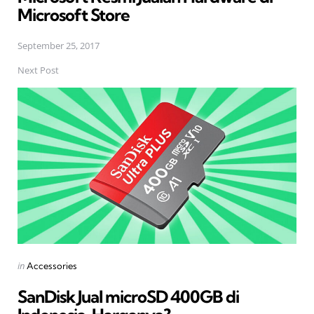
Microsoft Store
September 25, 2017
Next Post
Posted
in
Accessories
in
SanDisk Jual microSD 400GB di