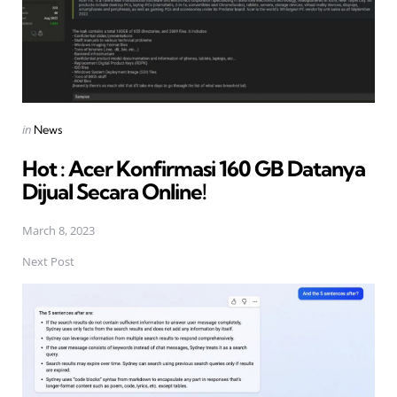
Posted
in
News
in
Hot : Acer Konfirmasi 160 GB Datanya
Dijual Secara Online!
March 8, 2023
Next Post