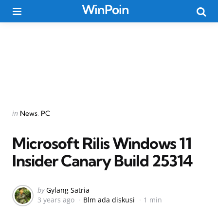
WinPoin
Menu
Searc
Categories
Posted
in
News
PC
in
Microsoft Rilis Windows 11
Insider Canary Build 25314
Posted
by
Gylang Satria
3 years ago
Blm ada diskusi
1 min
by