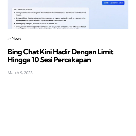
Posted
in
News
in
Bing Chat Kini Hadir Dengan Limit
Hingga 10 Sesi Percakapan
March 9, 2023