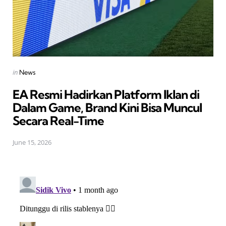
Posted
in
News
in
EA Resmi Hadirkan Platform Iklan di
Dalam Game, Brand Kini Bisa Muncul
Secara Real-Time
June 15, 2026