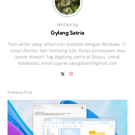
Written by
Gylang Satria
Tech writer yang sehari‑hari berkutat dengan Windows 11,
Linux Ubuntu, dan Samsung S24. Punya pertanyaan atau
butuh diskusi? Tag @gylang_satria di Disqus. Untuk
kolaborasi, email saja ke
sayugiteam@gmail.com
Previous Post
Post
navigation