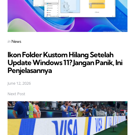
Posted
in
News
in
Ikon Folder Kustom Hilang Setelah
Update Windows 11? Jangan Panik, Ini
Penjelasannya
June 12, 2026
Next Post