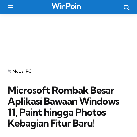
WinPoin
Menu
Searc
Categories
Posted
in
News
PC
in
Microsoft Rombak Besar
Aplikasi Bawaan Windows
11, Paint hingga Photos
Kebagian Fitur Baru!