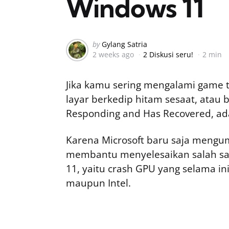
Windows 11
Posted
by
Gylang Satria
2 weeks ago
2 Diskusi seru!
2 min
by
Jika kamu sering mengalami game tib
layar berkedip hitam sesaat, atau 
Responding and Has Recovered, ada
Karena Microsoft baru saja mengu
membantu menyelesaikan salah sa
11, yaitu crash GPU yang selama in
maupun Intel.