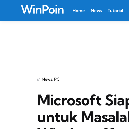
WinPoin
Home
News
Tutorial
Categories
Posted
in
News
PC
in
Microsoft Sia
untuk Masala