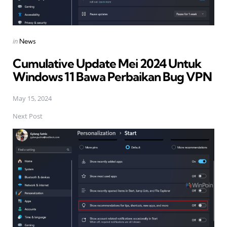
Posted
in
News
in
Cumulative Update Mei 2024 Untuk
Windows 11 Bawa Perbaikan Bug VPN
May 15, 2024
Next Post