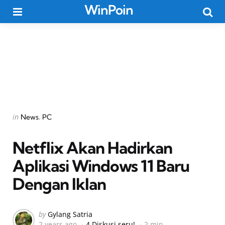
WinPoin
Menu
Searc
Categories
Posted
in
News
PC
in
Netflix Akan Hadirkan
Aplikasi Windows 11 Baru
Dengan Iklan
Posted
by
Gylang Satria
2 years ago
4 Diskusi seru!
2 min
by