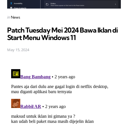
Posted
in
News
in
Patch Tuesday Mei 2024 Bawa Iklan di
Start Menu Windows 11
May 15, 2024