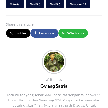
Tutorial
Wi-Fi 5
Wi-Fi 6
Windows 11
Share
this article
Twitter
Facebook
Whatsapp
Written by
Gylang Satria
Tech writer yang sehari‑hari berkutat dengan Windows 11,
Linux Ubuntu, dan Samsung S24. Punya pertanyaan atau
butuh diskusi? Tag @gylang_satria di Disqus. Untuk