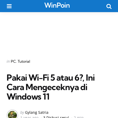
WinPoin
Menu
Searc
Categories
Posted
in
PC
Tutorial
in
Pakai Wi-Fi 5 atau 6?, Ini
Cara Mengeceknya di
Windows 11
Posted
by
Gylang Satria
1 year ago
3 Diskusi seru!
2 min
by