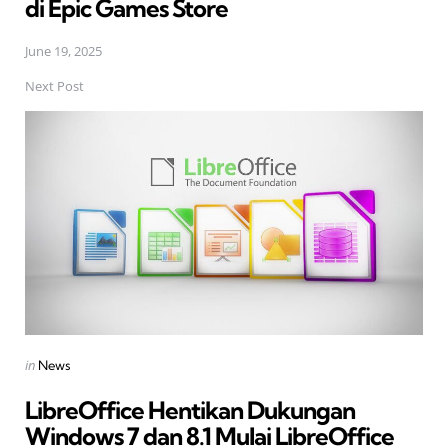
di Epic Games Store
June 19, 2025
Next Post
Posted
in
News
in
LibreOffice Hentikan Dukungan
Windows 7 dan 8.1 Mulai LibreOffice