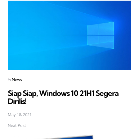
navigation
Posted
in
News
in
Siap Siap, Windows 10 21H1 Segera
Dirilis!
May 18, 2021
Next Post