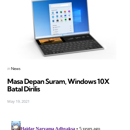
Posted
in
News
in
Masa Depan Suram, Windows 10X
Batal Dirilis
May 19, 2021