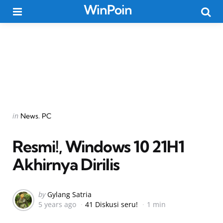
WinPoin
Menu
Searc
Categories
Posted
in
News
PC
in
Resmi!, Windows 10 21H1
Akhirnya Dirilis
Posted
by
Gylang Satria
5 years ago
41 Diskusi seru!
1 min
by