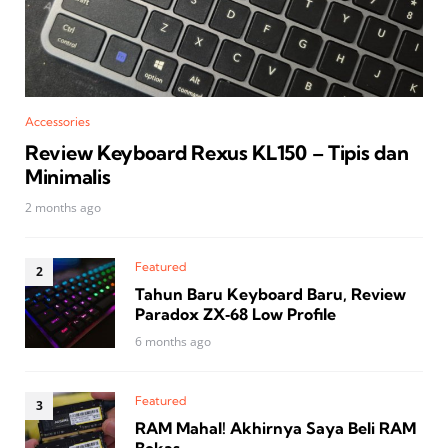
Accessories
Review Keyboard Rexus KL150 – Tipis dan
Minimalis
2 months ago
Featured
Tahun Baru Keyboard Baru, Review
Paradox ZX‑68 Low Profile
6 months ago
Featured
RAM Mahal! Akhirnya Saya Beli RAM
Bekas