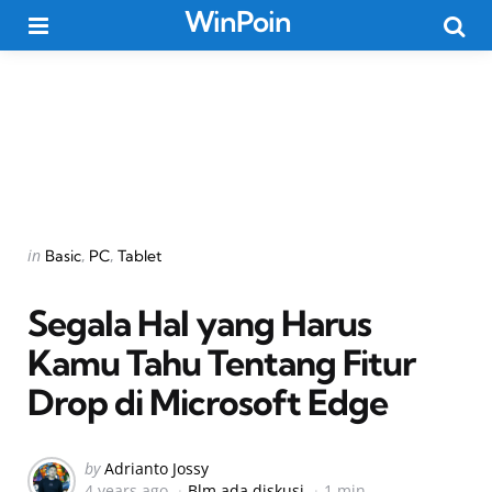
WinPoin
Menu
Searc
Categories
Posted
in
Basic
PC
Tablet
in
Segala Hal yang Harus
Kamu Tahu Tentang Fitur
Drop di Microsoft Edge
Posted
by
Adrianto Jossy
4 years ago
Blm ada diskusi
1 min
by