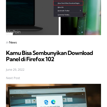
Posted
in
News
in
Kamu Bisa Sembunyikan Download
Panel di Firefox 102
June 29, 2022
Next Post