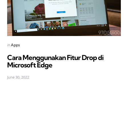
Posted
in
Apps
in
Cara Menggunakan Fitur Drop di
Microsoft Edge
June 30, 2022