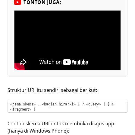
TONTON JUGA:
Struktur URI itu sendiri sebagai berikut:
<nama skema> : <bagian hirarki> [ ? <query> ] [ #
<fragment> ]
Contoh skema URI untuk membuka disqus app
(hanya di Windows Phone):