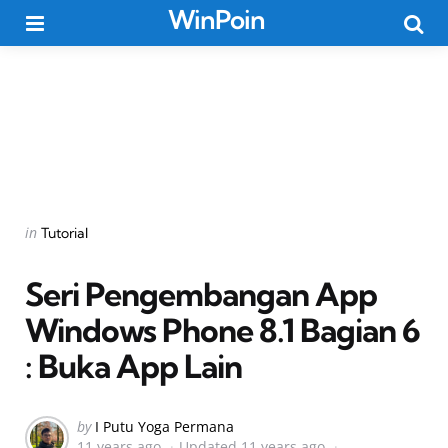
WinPoin
Menu
Searc
Categories
Posted
in
Tutorial
in
Seri Pengembangan App
Windows Phone 8.1 Bagian 6
: Buka App Lain
Posted
by
I Putu Yoga Permana
11 years ago
Updated
11 years ago
by