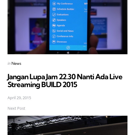
Posted
in
News
in
Jangan Lupa Jam 22.30 Nanti Ada Live
Streaming BUILD 2015
April 29, 2015
Next Post