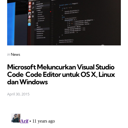
Posted
in
News
in
Microsoft Meluncurkan Visual Studio
Code  Code Editor untuk OS X, Linux
dan Windows
April 30, 2015