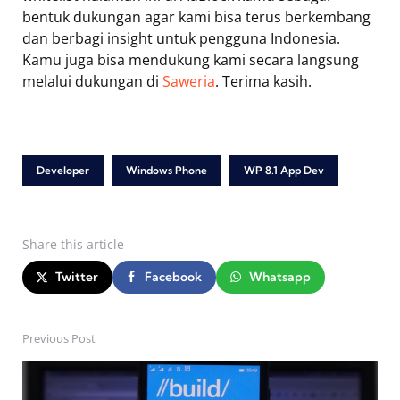
bentuk dukungan agar kami bisa terus berkembang
dan berbagi insight untuk pengguna Indonesia.
Kamu juga bisa mendukung kami secara langsung
melalui dukungan di
Saweria
. Terima kasih.
Developer
Windows Phone
WP 8.1 App Dev
Share
this article
Twitter
Facebook
Whatsapp
Previous Post
Post
navigation