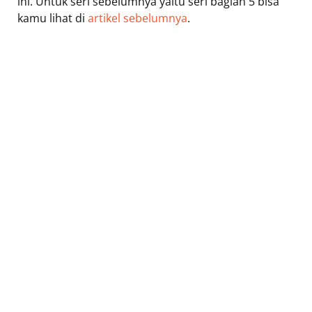
ini. Untuk seri sebelumnya yaitu seri bagian 5 bisa
kamu lihat di
artikel sebelumnya
.