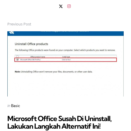
Previous Post
Post
navigation
Posted
in
Basic
in
Microsoft Office Susah Di Uninstall,
Lakukan Langkah Alternatif Ini!