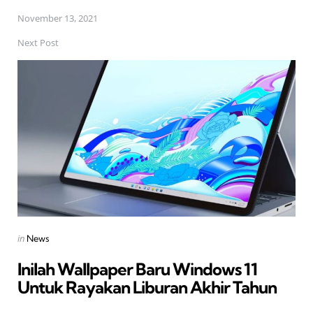
November 13, 2021
Next Post
Posted
in
News
in
Inilah Wallpaper Baru Windows 11
Untuk Rayakan Liburan Akhir Tahun