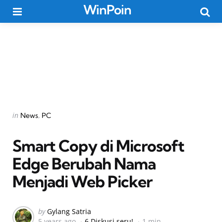
WinPoin
Menu
Searc
Categories
Posted
in
News
PC
in
Smart Copy di Microsoft
Edge Berubah Nama
Menjadi Web Picker
Posted
by
Gylang Satria
5 years ago
6 Diskusi seru!
1 min
by