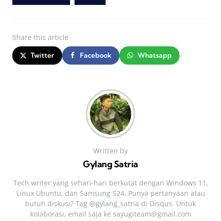
Share
this article
Twitter
Facebook
Whatsapp
Written by
Gylang Satria
Tech writer yang sehari‑hari berkutat dengan Windows 11,
Linux Ubuntu, dan Samsung S24. Punya pertanyaan atau
butuh diskusi? Tag @gylang_satria di Disqus. Untuk
kolaborasi, email saja ke
sayugiteam@gmail.com