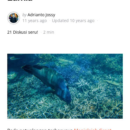
Posted
by
Adrianto Jossy
11 years ago
Updated
10 years ago
by
21 Diskusi seru!
2 min