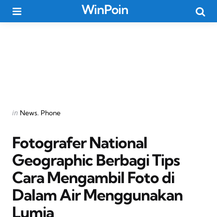
WinPoin
Menu
Searc
Categories
Posted
in
News
Phone
in
Fotografer National
Geographic Berbagi Tips
Cara Mengambil Foto di
Dalam Air Menggunakan
Lumia