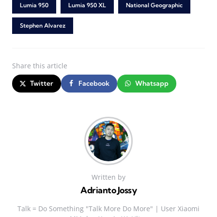
Lumia 950
Lumia 950 XL
National Geographic
Stephen Alvarez
Share
this article
Twitter
Facebook
Whatsapp
Written by
Adrianto Jossy
Talk = Do Something "Talk More Do More" | User Xiaomi