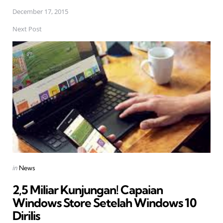
December 17, 2015
Next Post
Posted
in
News
in
2,5 Miliar Kunjungan! Capaian
Windows Store Setelah Windows 10
Dirilis