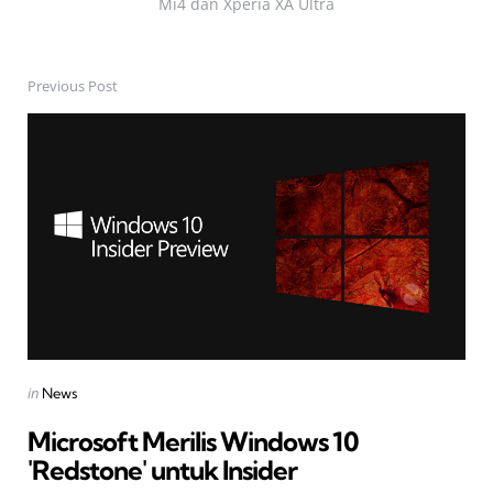
Mi4 dan Xperia XA Ultra
Previous Post
Post
navigation
Posted
in
News
in
Microsoft Merilis Windows 10
'Redstone' untuk Insider