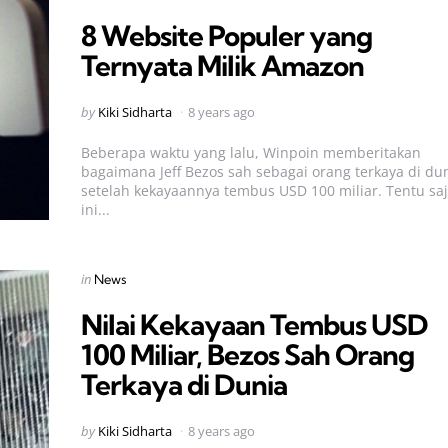
in
8 Website Populer yang
Ternyata Milik Amazon
Posted
by
Kiki Sidharta
8 years ago
by
Beberapa waktu yang lalu, Winpoin memberitakan
bagaimana Jeff Bezos sah sebagai orang terkaya di dun
setelah kekayaannya tembus USD 100 miliar. Tentu sa
ini...
Categories
Posted
in
News
in
Nilai Kekayaan Tembus USD
100 Miliar, Bezos Sah Orang
Terkaya di Dunia
Posted
by
Kiki Sidharta
8 years ago