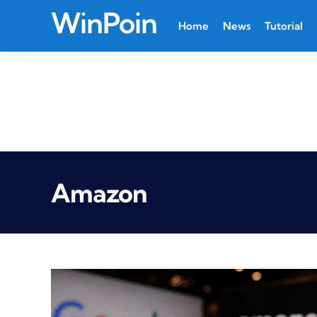
WinPoin
Home
News
Tutorial
Amazon