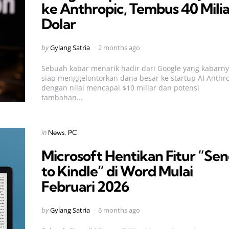
ke Anthropic, Tembus 40 Milia
Dolar
Posted
by
Gylang Satria
2 months ago
by
Sebuah kabar menarik hadir dari Google yang kabarn
siap menggelontorkan dana besar ke startup AI Anthr
dengan nilai mencapai $10 miliar dan potensi
tambahan...
Categories
Posted
in
News
PC
in
Microsoft Hentikan Fitur “Se
to Kindle” di Word Mulai
Februari 2026
Posted
by
Gylang Satria
6 months ago
by