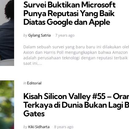
Survei Buktikan Microsoft
Punya Reputasi Yang Baik
Diatas Google dan Apple
Posted
by
Gylang Satria
7 years ago
by
Dalam sebuah survei yang baru baru ini dilakukan ole
Axion dan Harris Poll mengungkapkan bahwa Amazon
adalah perusahaan teknologi dengan reputasi terbaik
saat ini,...
Categories
Posted
in
Editorial
in
Kisah Silicon Valley #55 – Ora
Terkaya di Dunia Bukan Lagi Bi
Gates
Posted
by
Kiki Sidharta
8 years ago