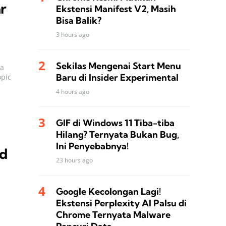
r
Ekstensi Manifest V2, Masih
Bisa Balik?
3 hours ago
Sekilas Mengenai Start Menu
ya
Baru di Insider Experimental
opic
4 hours ago
GIF di Windows 11 Tiba-tiba
Hilang? Ternyata Bukan Bug,
Ini Penyebabnya!
nd
23 hours ago
Google Kecolongan Lagi!
Ekstensi Perplexity AI Palsu di
Chrome Ternyata Malware