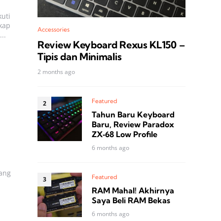
uti
kap
Accessories
..
Review Keyboard Rexus KL150 –
Tipis dan Minimalis
2 months ago
Featured
Tahun Baru Keyboard
Baru, Review Paradox
ZX‑68 Low Profile
6 months ago
yang
Featured
RAM Mahal! Akhirnya
Saya Beli RAM Bekas
6 months ago