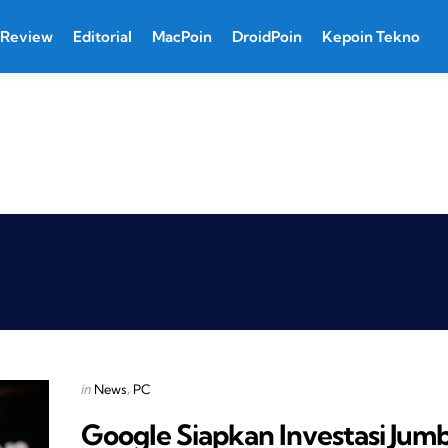
Review
Editorial
MacPoin
DroidPoin
Kepoin Tekno
Categories
Posted
in
News
PC
in
Google Siapkan Investasi Jum