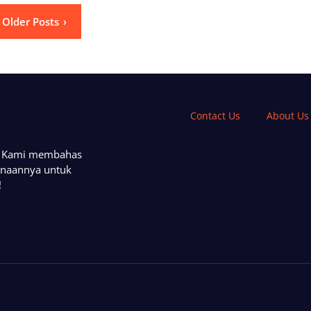
Older Posts
Contact Us
About Us
a. Kami membahas
unaannya untuk
!