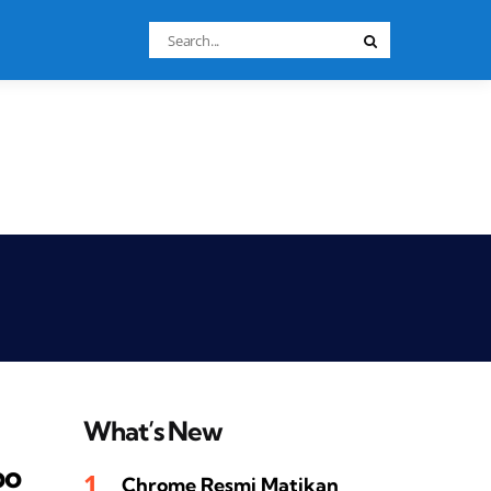
Search
Search
for:
What’s New
bo
Chrome Resmi Matikan