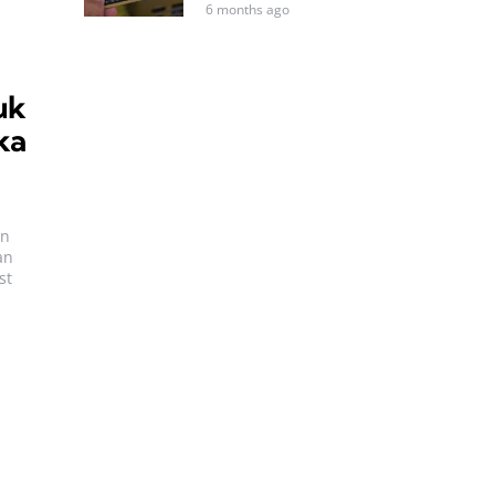
6 months ago
uk
ka
an
an
st