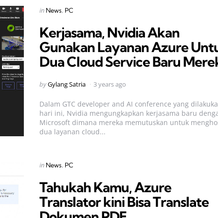
Categories
Posted
in
News
PC
in
Kerjasama, Nvidia Akan
Gunakan Layanan Azure Unt
Dua Cloud Service Baru Mere
Posted
by
Gylang Satria
3 years ago
by
Dalam GTC developer and AI conference yang dilakuk
hari ini, Nvidia mengungkapkan kerjasama baru deng
Microsoft dimana mereka memutuskan untuk mengho
dua layanan cloud...
Categories
Posted
in
News
PC
in
Tahukah Kamu, Azure
Translator kini Bisa Translate
Dokumen PDF