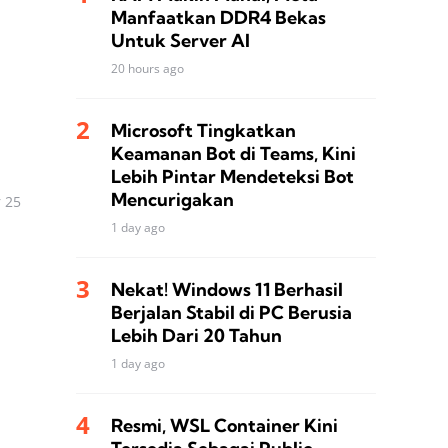
Manfaatkan DDR4 Bekas
Untuk Server AI
20 hours ago
Microsoft Tingkatkan
Keamanan Bot di Teams, Kini
Lebih Pintar Mendeteksi Bot
Mencurigakan
r 25
1 day ago
Nekat! Windows 11 Berhasil
Berjalan Stabil di PC Berusia
Lebih Dari 20 Tahun
1 day ago
Resmi, WSL Container Kini