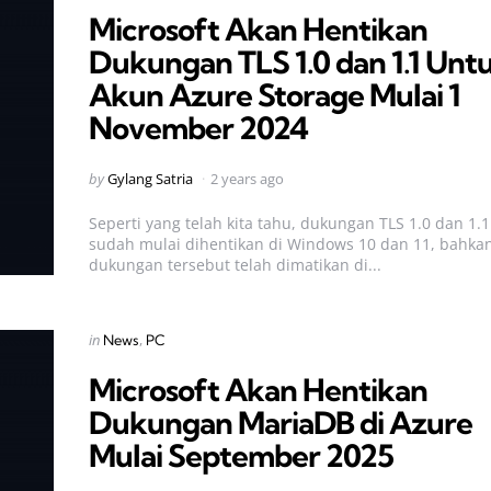
Microsoft Akan Hentikan
Dukungan TLS 1.0 dan 1.1 Unt
Akun Azure Storage Mulai 1
November 2024
Posted
by
Gylang Satria
2 years ago
by
Seperti yang telah kita tahu, dukungan TLS 1.0 dan 1.1
sudah mulai dihentikan di Windows 10 dan 11, bahka
dukungan tersebut telah dimatikan di...
Categories
Posted
in
News
PC
in
Microsoft Akan Hentikan
Dukungan MariaDB di Azure
Mulai September 2025