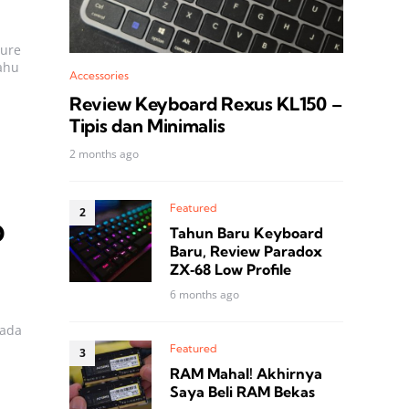
zure
ahu
Accessories
Review Keyboard Rexus KL150 –
Tipis dan Minimalis
2 months ago
Featured
D
Tahun Baru Keyboard
Baru, Review Paradox
ZX‑68 Low Profile
6 months ago
pada
Featured
RAM Mahal! Akhirnya
Saya Beli RAM Bekas