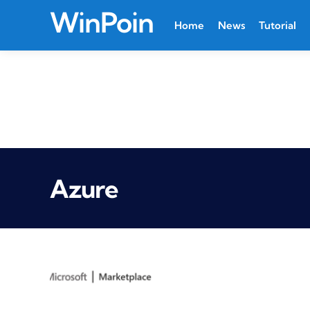
WinPoin
Home
News
Tutorial
Azure