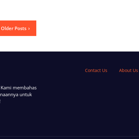
Older Posts
Contact Us
About Us
a. Kami membahas
unaannya untuk
!