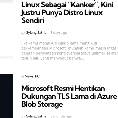
Linux Sebagai “Kanker”, Kini
Justru Punya Distro Linux
Sendiri
Posted
by
Gylang Satria
3 days ago
by
Jika kamu mengikuti cukup lama mengikuti
perkembangan Microsoft, mungkin kamu masih ingat
dengan pernyataan kontroversial Steve Ballmer sekita
tahun lalu yang menyebut bahwa...
Categories
Posted
in
News
PC
in
Microsoft Resmi Hentikan
Dukungan TLS Lama di Azure
Blob Storage
Posted
by
Gylang Satria
5 months ago