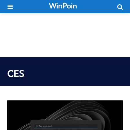
WinPoin
Menu
Searc
CES