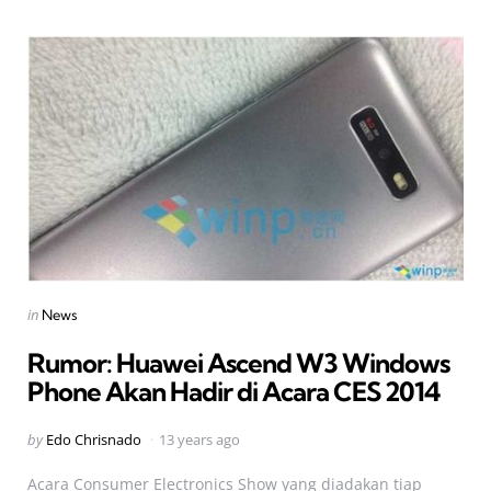
Categories
Posted
in
News
in
Rumor: Huawei Ascend W3 Windows
Phone Akan Hadir di Acara CES 2014
Posted
by
Edo Chrisnado
13 years ago
by
Acara Consumer Electronics Show yang diadakan tiap