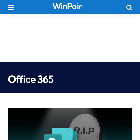
WinPoin
Menu
Searc
Office 365