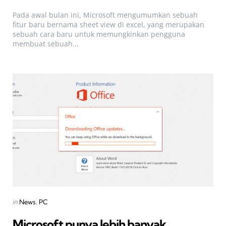
by
Pada awal bulan ini, Microsoft mengumumkan sebuah
fitur baru bernama sheet view di excel, yang merupakan
sebuah cara baru untuk memungkinkan pengguna
membuat sebuah...
Categories
Posted
in
News
PC
in
Microsoft punya lebih banyak