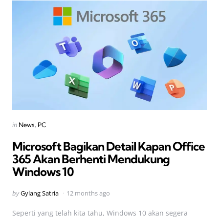
Categories
Posted
in
News
PC
in
Microsoft Bagikan Detail Kapan Office
365 Akan Berhenti Mendukung
Windows 10
Posted
by
Gylang Satria
12 months ago
by
Seperti yang telah kita tahu, Windows 10 akan segera