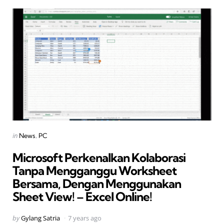
Categories
Posted
in
News
PC
in
Microsoft Perkenalkan Kolaborasi
Tanpa Mengganggu Worksheet
Bersama, Dengan Menggunakan
Sheet View! – Excel Online!
Posted
by
Gylang Satria
7 years ago