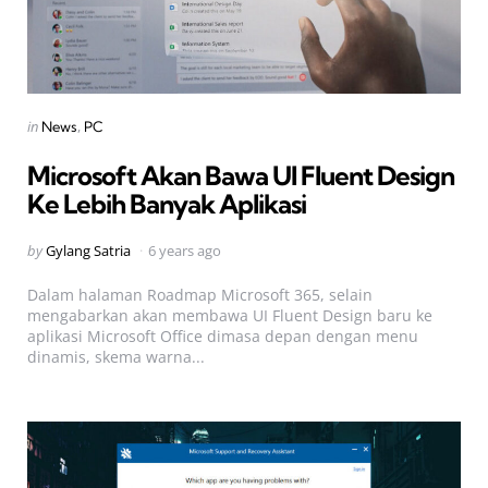
Categories
Posted
in
News
PC
in
Microsoft Akan Bawa UI Fluent Design
Ke Lebih Banyak Aplikasi
Posted
by
Gylang Satria
6 years ago
by
Dalam halaman Roadmap Microsoft 365, selain
mengabarkan akan membawa UI Fluent Design baru ke
aplikasi Microsoft Office dimasa depan dengan menu
dinamis, skema warna...