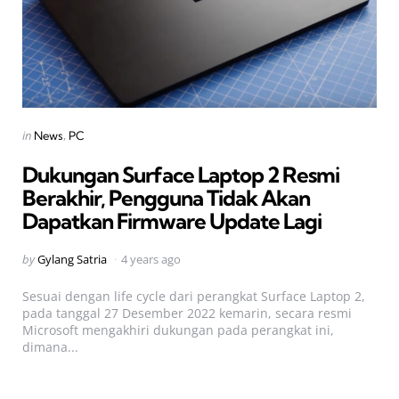
Categories
Posted
in
News
PC
in
Dukungan Surface Laptop 2 Resmi
Berakhir, Pengguna Tidak Akan
Dapatkan Firmware Update Lagi
Posted
by
Gylang Satria
4 years ago
by
Sesuai dengan life cycle dari perangkat Surface Laptop 2,
pada tanggal 27 Desember 2022 kemarin, secara resmi
Microsoft mengakhiri dukungan pada perangkat ini,
dimana...