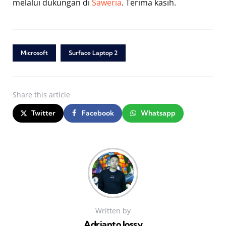
melalui dukungan di
Saweria
. Terima kasih.
Microsoft
Surface Laptop 2
Share
this article
Twitter
Facebook
Whatsapp
Written by
Adrianto Jossy