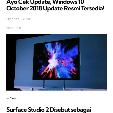
Ayo Cek Update, Windows 10
October 2018 Update Resmi Tersedia!
October 3, 2018
Next Post
Posted
in
News
in
Surface Studio 2 Disebut sebagai