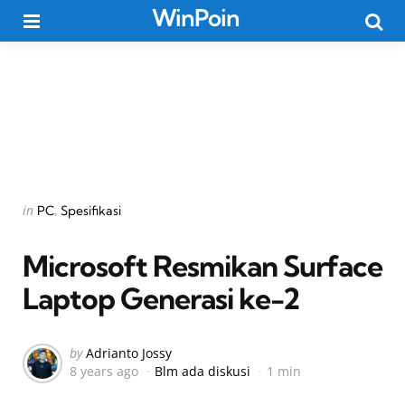
WinPoin
Menu
Searc
Categories
Posted
in
PC
Spesifikasi
in
Microsoft Resmikan Surface
Laptop Generasi ke-2
Posted
by
Adrianto Jossy
8 years ago
Blm ada diskusi
1 min
by