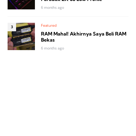
6 months ago
Featured
RAM Mahal! Akhirnya Saya Beli RAM
Bekas
6 months ago
WinPoin
WinPoin adalah Portal Windows terbesar di Indonesia.
Kami membahas berbagai hal seputar Windows, PC,
laptop, dan penggunaannya untuk memudahkan hidup.
We’re heaven for Windows users!
Contact us:
winpoin@poin.asia