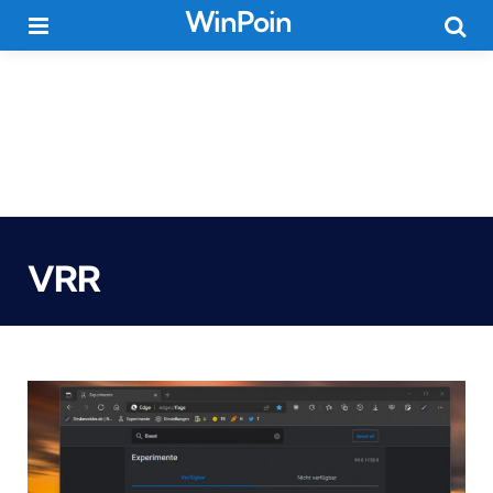
WinPoin
Menu
Searc
VRR