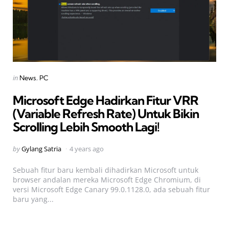
Categories
Posted
in
News
PC
in
Microsoft Edge Hadirkan Fitur VRR
(Variable Refresh Rate) Untuk Bikin
Scrolling Lebih Smooth Lagi!
Posted
by
Gylang Satria
4 years ago
by
Sebuah fitur baru kembali dihadirkan Microsoft untuk
browser andalan mereka Microsoft Edge Chromium, di
versi Microsoft Edge Canary 99.0.1128.0, ada sebuah fitur
baru yang...