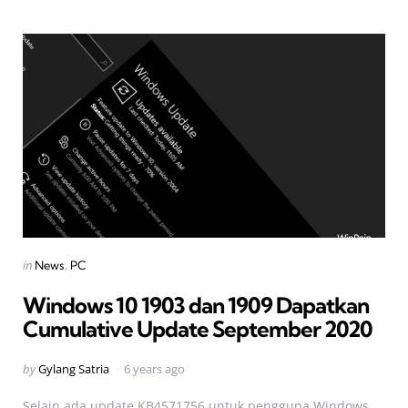
Categories
Posted
in
News
PC
in
Windows 10 1903 dan 1909 Dapatkan
Cumulative Update September 2020
Posted
by
Gylang Satria
6 years ago
by
Selain ada update KB4571756 untuk pengguna Windows