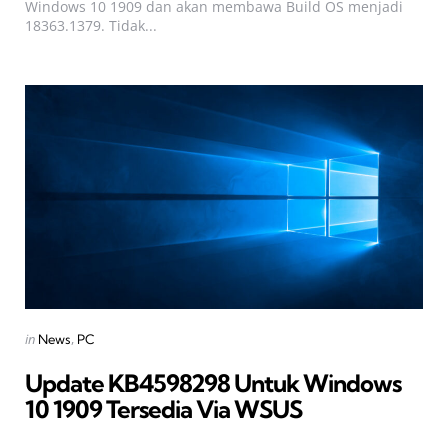
Windows 10 1909 dan akan membawa Build OS menjadi
18363.1379. Tidak...
Categories
Posted
in
News
PC
in
Update KB4598298 Untuk Windows
10 1909 Tersedia Via WSUS