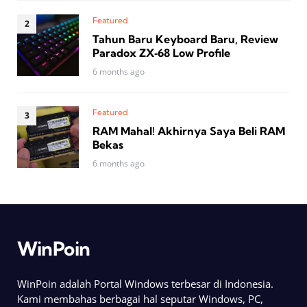
Featured
Tahun Baru Keyboard Baru, Review
Paradox ZX‑68 Low Profile
6 months ago
Featured
RAM Mahal! Akhirnya Saya Beli RAM
Bekas
6 months ago
WinPoin
WinPoin adalah Portal Windows terbesar di Indonesia.
Kami membahas berbagai hal seputar Windows, PC,