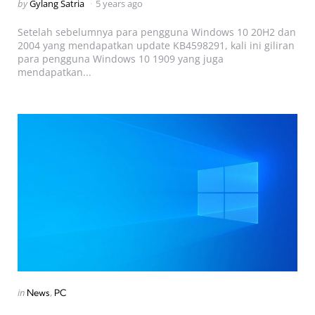
Posted
by
Gylang Satria
5 years ago
by
Setelah sebelumnya para pengguna Windows 10 20H2 dan
2004 yang mendapatkan update KB4598291, kali ini giliran
para pengguna Windows 10 1909 yang juga
mendapatkan...
Categories
Posted
in
News
PC
in