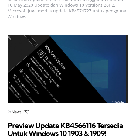
10 May 2020 Update dan Windows 10 Versions 20H2,
Microsoft juga merilis update KB4574727 untuk pengguna
Windows...
Categories
Posted
in
News
PC
in
Preview Update KB4566116 Tersedia
Untuk Windows 10 1903 & 1909!