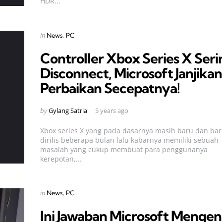
HDR...
Categories
Posted
in
News
PC
in
Controller Xbox Series X Seri
Disconnect, Microsoft Janjikan
Perbaikan Secepatnya!
Posted
by
Gylang Satria
5 years ago
by
Xbox series X yang pada dasarnya masih baru dan ba
dirilis beberapa bulan lalu kabarnya memiliki sebuah
masalah yang cukup membuat para penggunanya
kerepotan,...
Categories
Posted
in
News
PC
in
Ini Jawaban Microsoft Mengen