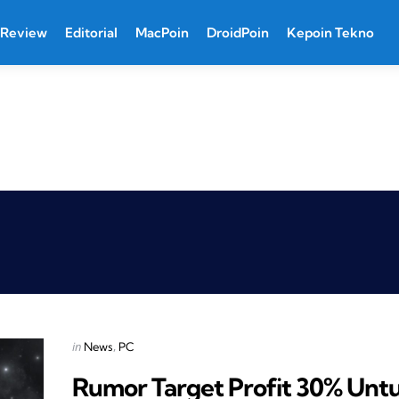
Review
Editorial
MacPoin
DroidPoin
Kepoin Tekno
Categories
Posted
in
News
PC
in
Rumor Target Profit 30% Unt