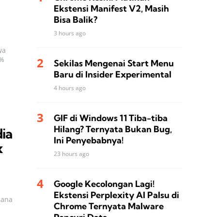
Ekstensi Manifest V2, Masih
Bisa Balik?
3 hours ago
wa
0%
Sekilas Mengenai Start Menu
Baru di Insider Experimental
4 hours ago
GIF di Windows 11 Tiba-tiba
Hilang? Ternyata Bukan Bug,
dia
Ini Penyebabnya!
x
23 hours ago
Google Kecolongan Lagi!
Ekstensi Perplexity AI Palsu di
mana
Chrome Ternyata Malware