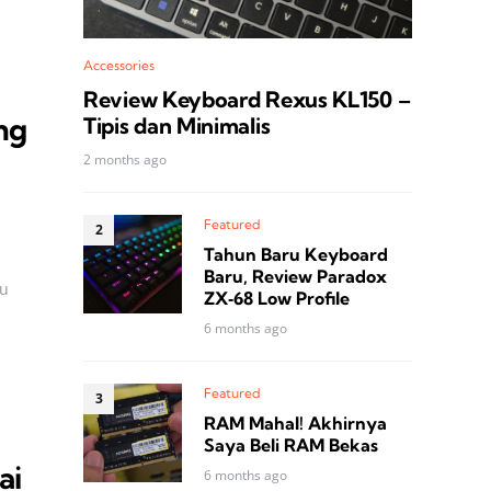
Accessories
Review Keyboard Rexus KL150 –
ng
Tipis dan Minimalis
2 months ago
Featured
Tahun Baru Keyboard
Baru, Review Paradox
ru
ZX‑68 Low Profile
6 months ago
Featured
RAM Mahal! Akhirnya
Saya Beli RAM Bekas
ai
6 months ago