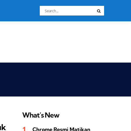
Search
Search
for:
What’s New
uk
Chrome Resmi Matikan