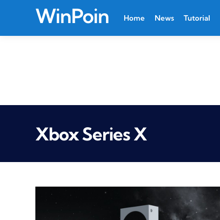
WinPoin
Home
News
Tutorial
Xbox Series X