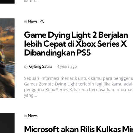
kamu...
Categories
Posted
in
News
PC
in
Game Dying Light 2 Berjalan
lebih Cepat di Xbox Series X
Dibandingkan PS5
Posted
by
Gylang Satria
4 years ago
by
Sebuah informasi menarik untuk kamu para penggem
Games Zombie Dying Light terlebih lagi jika kamu ada
pengguna Xbox Series X, karena berdasarkan informas
yang...
Categories
Posted
in
News
in
Microsoft akan Rilis Kulkas Mi