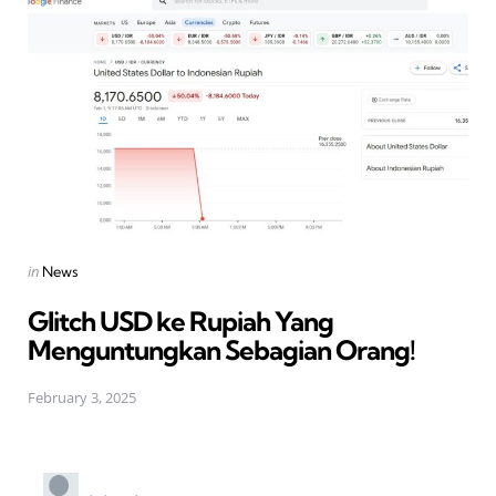
Posted
in
News
in
Glitch USD ke Rupiah Yang
Menguntungkan Sebagian Orang!
February 3, 2025