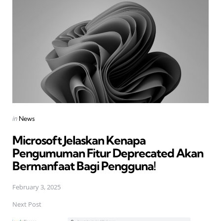
navigation
Posted
in
News
in
Microsoft Jelaskan Kenapa
Pengumuman Fitur Deprecated Akan
Bermanfaat Bagi Pengguna!
February 3, 2025
Next Post