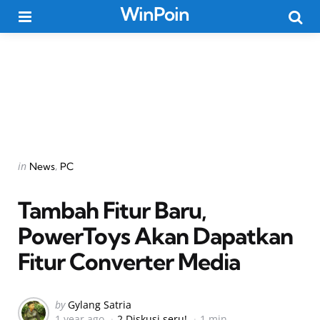
WinPoin
Menu
Searc
Categories
Posted
in
News
PC
in
Tambah Fitur Baru,
PowerToys Akan Dapatkan
Fitur Converter Media
Posted
by
Gylang Satria
1 year ago
2 Diskusi seru!
1 min
by