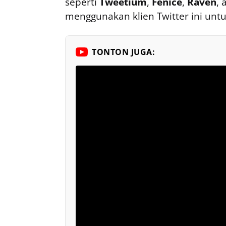
seperti
Tweetium
,
Fenice
,
Raven
, 
menggunakan klien Twitter ini unt
TONTON JUGA: