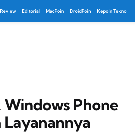
Review
Editorial
MacPoin
DroidPoin
Kepoin Tekno
k Windows Phone
an Layanannya