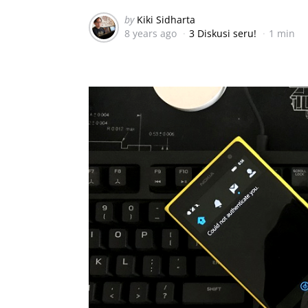
Posted
by
Kiki Sidharta
8 years ago
3 Diskusi seru!
1 min
by