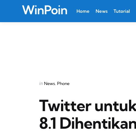
WinPoin
Home
News
Tutorial
Categories
Posted
in
News
Phone
in
Twitter untu
8.1 Dihentik