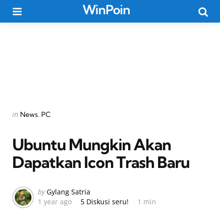
WinPoin
Menu
Searc
Categories
Posted
in
News
PC
in
Ubuntu Mungkin Akan
Dapatkan Icon Trash Baru
Posted
by
Gylang Satria
1 year ago
5 Diskusi seru!
1 min
by