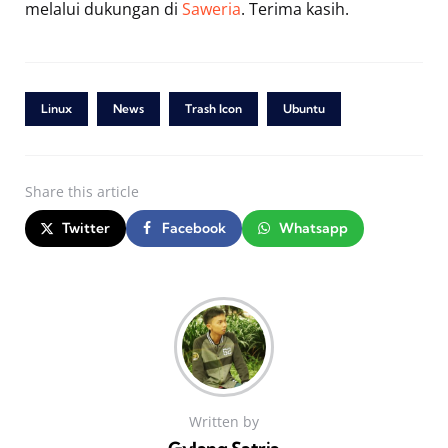
melalui dukungan di
Saweria
. Terima kasih.
Linux
News
Trash Icon
Ubuntu
Share
this article
Twitter
Facebook
Whatsapp
Written by