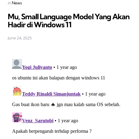
Posted
in
News
in
Mu, Small Language Model Yang Akan
Hadir di Windows 11
June 24, 2025