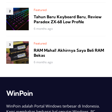
Featured
Tahun Baru Keyboard Baru, Review
Paradox ZX‑68 Low Profile
6 months ago
Featured
RAM Mahal! Akhirnya Saya Beli RAM
Bekas
6 months ago
WinPoin
WinPoin adalah Portal Windows terbesar di Indonesia.
Kami membahas berbagai hal seputar Windows, PC,