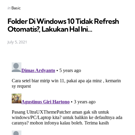
Posted
in
Basic
in
Folder Di Windows 10 Tidak Refresh
Otomatis?, Lakukan Hal Ini...
July 5, 2021