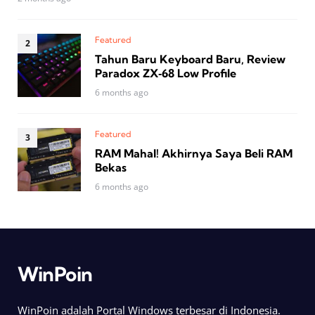
Featured
Tahun Baru Keyboard Baru, Review
Paradox ZX‑68 Low Profile
6 months ago
Featured
RAM Mahal! Akhirnya Saya Beli RAM
Bekas
6 months ago
WinPoin
WinPoin adalah Portal Windows terbesar di Indonesia.