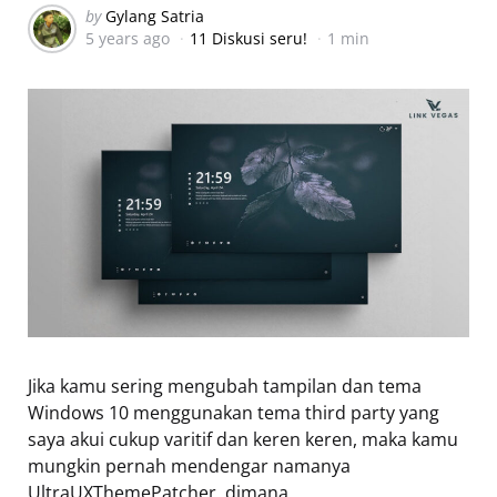
Posted
by
Gylang Satria
5 years ago
11 Diskusi seru!
1 min
by
Jika kamu sering mengubah tampilan dan tema
Windows 10 menggunakan tema third party yang
saya akui cukup varitif dan keren keren, maka kamu
mungkin pernah mendengar namanya
UltraUXThemePatcher, dimana