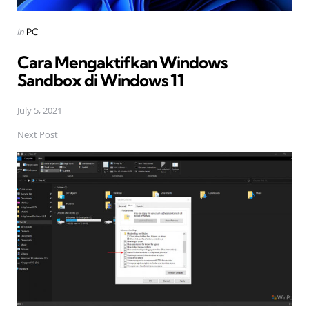
Posted
in
PC
in
Cara Mengaktifkan Windows
Sandbox di Windows 11
July 5, 2021
Next Post