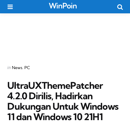
WinPoin
Menu
Searc
Categories
Posted
in
News
PC
in
UltraUXThemePatcher
4.2.0 Dirilis, Hadirkan
Dukungan Untuk Windows
11 dan Windows 10 21H1