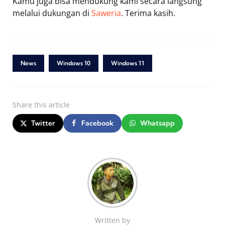
Kamu juga bisa mendukung kami secara langsung
melalui dukungan di
Saweria
. Terima kasih.
News
Windows 10
Windows 11
Share
this article
Twitter
Facebook
Whatsapp
Written by