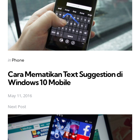
Posted
in
Phone
in
Cara Mematikan Text Suggestion di
Windows 10 Mobile
May 11, 2016
Next Post