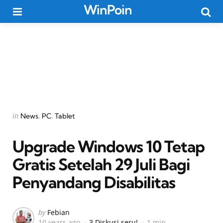
WinPoin
Menu
Searc
Categories
Posted
in
News
PC
Tablet
in
Upgrade Windows 10 Tetap
Gratis Setelah 29 Juli Bagi
Penyandang Disabilitas
Posted
by
Febian
10 years ago
3 Diskusi seru!
1 min
by