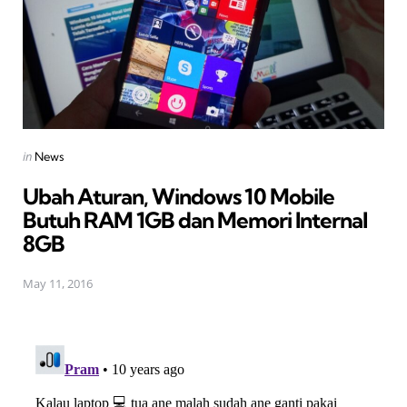
Posted
in
News
in
Ubah Aturan, Windows 10 Mobile
Butuh RAM 1GB dan Memori Internal
8GB
May 11, 2016