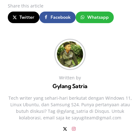
Share
this article
Twitter
Facebook
Whatsapp
Written by
Gylang Satria
Tech writer yang sehari‑hari berkutat dengan Windows 11,
Linux Ubuntu, dan Samsung S24. Punya pertanyaan atau
butuh diskusi? Tag @gylang_satria di Disqus. Untuk
kolaborasi, email saja ke
sayugiteam@gmail.com