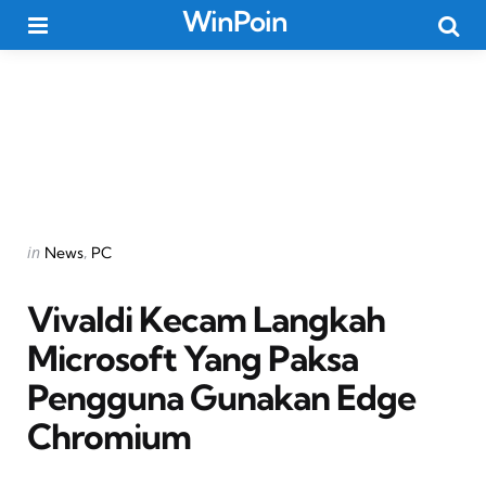
WinPoin
Menu
Searc
Categories
Posted
in
News
PC
in
Vivaldi Kecam Langkah
Microsoft Yang Paksa
Pengguna Gunakan Edge
Chromium