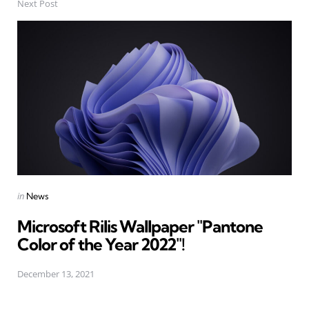
Next Post
Posted
in
News
in
Microsoft Rilis Wallpaper "Pantone
Color of the Year 2022"!
December 13, 2021