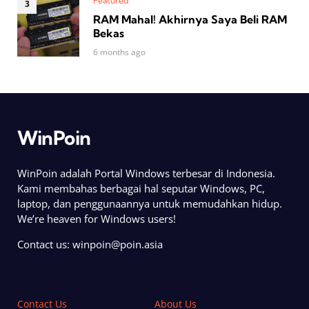
Featured
RAM Mahal! Akhirnya Saya Beli RAM
Bekas
6 months ago
WinPoin
WinPoin adalah Portal Windows terbesar di Indonesia.
Kami membahas berbagai hal seputar Windows, PC,
laptop, dan penggunaannya untuk memudahkan hidup.
We’re heaven for Windows users!
Contact us:
winpoin@poin.asia
Contact Us
About Us