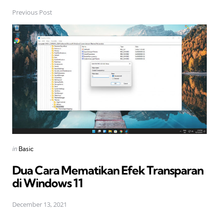
Previous Post
Post
navigation
Posted
in
Basic
in
Dua Cara Mematikan Efek Transparan
di Windows 11
December 13, 2021