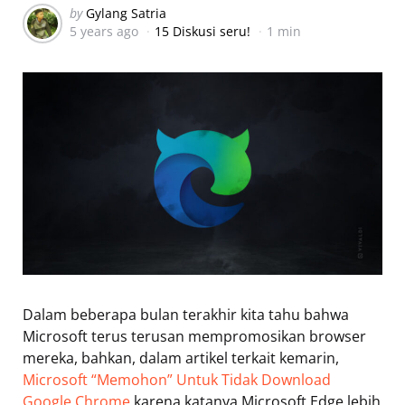
Posted
by
Gylang Satria
5 years ago
15 Diskusi seru!
1 min
by
Dalam beberapa bulan terakhir kita tahu bahwa
Microsoft terus terusan mempromosikan browser
mereka, bahkan, dalam artikel terkait kemarin,
Microsoft “Memohon” Untuk Tidak Download
Google Chrome
karena katanya Microsoft Edge lebih