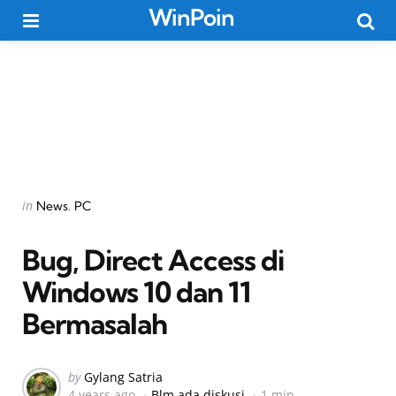
WinPoin
Menu
Searc
Categories
Posted
in
News
PC
in
Bug, Direct Access di
Windows 10 dan 11
Bermasalah
Posted
by
Gylang Satria
4 years ago
Blm ada diskusi
1 min
by