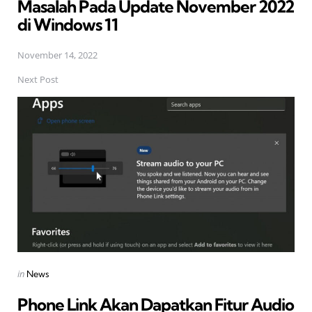
Masalah Pada Update November 2022
di Windows 11
November 14, 2022
Next Post
Posted
in
News
in
Phone Link Akan Dapatkan Fitur Audio