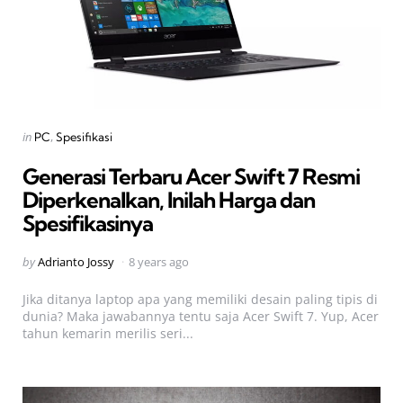
Categories
Posted
in
PC
Spesifikasi
in
Generasi Terbaru Acer Swift 7 Resmi
Diperkenalkan, Inilah Harga dan
Spesifikasinya
Posted
by
Adrianto Jossy
8 years ago
by
Jika ditanya laptop apa yang memiliki desain paling tipis di
dunia? Maka jawabannya tentu saja Acer Swift 7. Yup, Acer
tahun kemarin merilis seri...