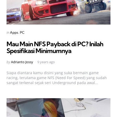
Categories
Posted
in
Apps
PC
in
Mau Main NFS Payback di PC? Inilah
Spesifikasi Minimumnya
Posted
by
Adrianto Jossy
9 years ago
by
Siapa diantara kamu disini yang suka bermain game
racing, terutama game NFS (Need For Speed) yang sudah
sangat terkenal sejak seri Underground pada awal...