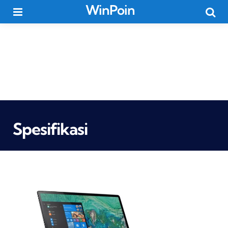
WinPoin
Menu
Searc
Spesifikasi