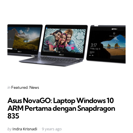
Categories
Posted
in
Featured
News
in
Asus NovaGO: Laptop Windows 10
ARM Pertama dengan Snapdragon
835
Posted
by
Indra Krisnadi
9 years ago