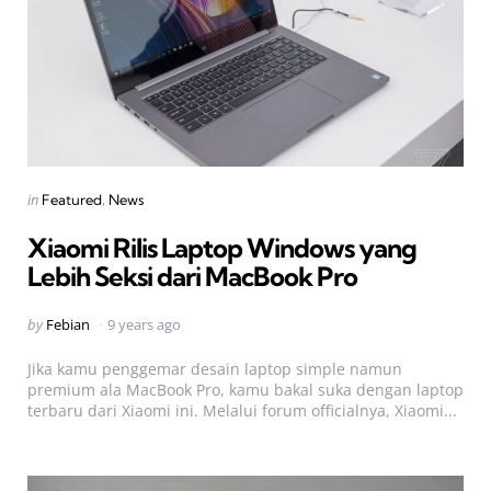
Categories
Posted
in
Featured
News
in
Xiaomi Rilis Laptop Windows yang
Lebih Seksi dari MacBook Pro
Posted
by
Febian
9 years ago
by
Jika kamu penggemar desain laptop simple namun
premium ala MacBook Pro, kamu bakal suka dengan laptop
terbaru dari Xiaomi ini. Melalui forum officialnya, Xiaomi...