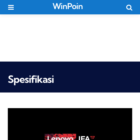
WinPoin
Menu
Searc
Spesifikasi