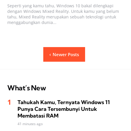
Seperti yang kamu tahu, Windows 10 bakal dilengkapi
dengan Windows Mixed Reality. Untuk kamu yang belum
tahu, Mixed Reality merupakan sebuah teknologi untuk
menggabungkan dunia...
Posts
Newer Posts
pagination
What’s New
Tahukah Kamu, Ternyata Windows 11
Punya Cara Tersembunyi Untuk
Membatasi RAM
41 minutes ago