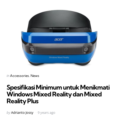
Categories
Posted
in
Accessories
News
in
Spesifikasi Minimum untuk Menikmati
Windows Mixed Reality dan Mixed
Reality Plus
Posted
by
Adrianto Jossy
9 years ago
by