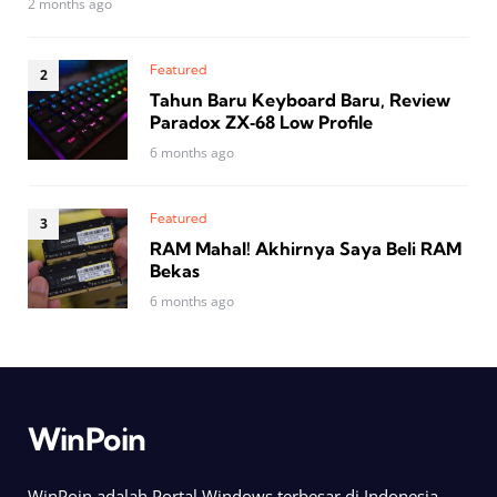
2 months ago
Featured
Tahun Baru Keyboard Baru, Review
Paradox ZX‑68 Low Profile
6 months ago
Featured
RAM Mahal! Akhirnya Saya Beli RAM
Bekas
6 months ago
WinPoin
WinPoin adalah Portal Windows terbesar di Indonesia.