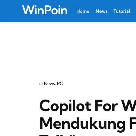
WinPoin
Home
News
Tutorial
Categories
Posted
in
News
PC
in
Copilot For W
Mendukung Fi