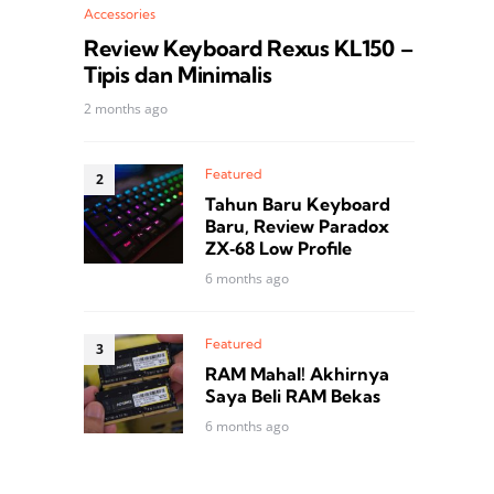
Accessories
Review Keyboard Rexus KL150 –
Tipis dan Minimalis
2 months ago
Featured
Tahun Baru Keyboard
Baru, Review Paradox
ZX‑68 Low Profile
6 months ago
Featured
RAM Mahal! Akhirnya
Saya Beli RAM Bekas
6 months ago