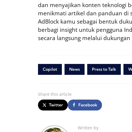
dan menyajikan konten teknologi be
menikmati artikel dan panduan di si
AdBlock kamu sebagai bentuk duku
berbagi insight untuk pengguna I
secara langsung melalui dukungan
Copilot
News
Press to Talk
W
Share
this article
Twitter
Facebook
Written by