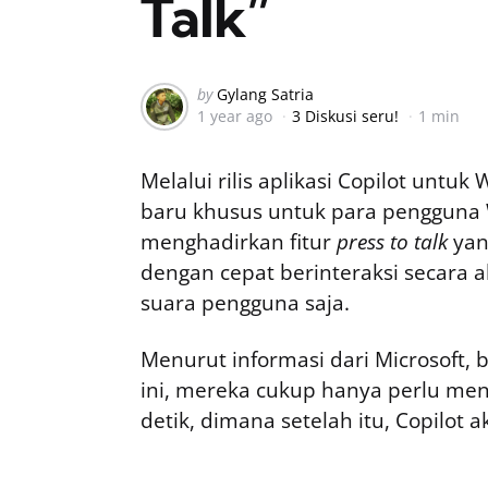
Talk”
Posted
by
Gylang Satria
1 year ago
3 Diskusi seru!
1 min
by
Melalui rilis aplikasi Copilot untu
baru khusus untuk para pengguna W
menghadirkan fitur
press to talk
yan
dengan cepat berinteraksi secara 
suara pengguna saja.
Menurut informasi dari Microsoft,
ini, mereka cukup hanya perlu me
detik, dimana setelah itu, Copilo