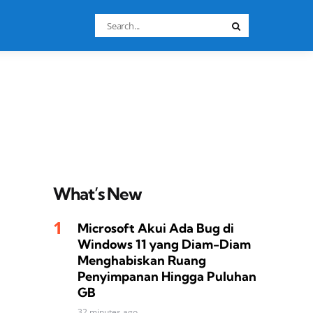
Search
Search
for:
What’s New
Microsoft Akui Ada Bug di
Windows 11 yang Diam-Diam
Menghabiskan Ruang
Penyimpanan Hingga Puluhan
GB
32 minutes ago