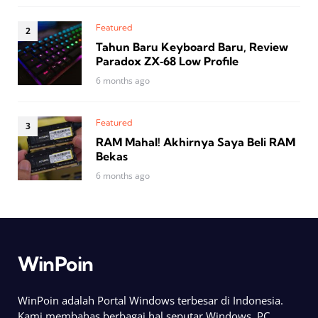
Featured
Tahun Baru Keyboard Baru, Review
Paradox ZX‑68 Low Profile
6 months ago
Featured
RAM Mahal! Akhirnya Saya Beli RAM
Bekas
6 months ago
WinPoin
WinPoin adalah Portal Windows terbesar di Indonesia.
Kami membahas berbagai hal seputar Windows, PC,