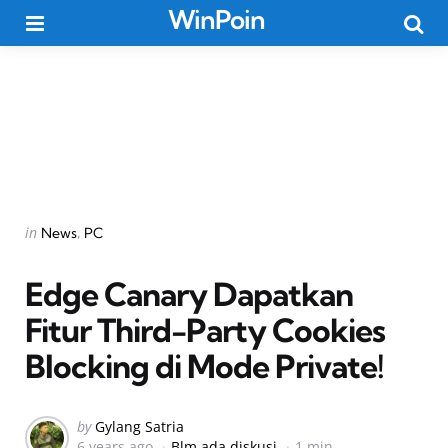
WinPoin
Menu
Searc
Categories
Posted
in
News
PC
in
Edge Canary Dapatkan
Fitur Third-Party Cookies
Blocking di Mode Private!
Posted
by
Gylang Satria
6 years ago
Blm ada diskusi
1 min
by