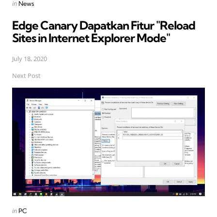
Posted
in
News
in
Edge Canary Dapatkan Fitur "Reload
Sites in Internet Explorer Mode"
July 18, 2020
Next Post
Posted
in
PC