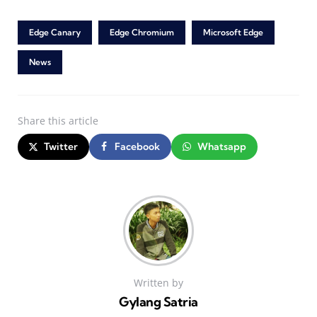
Edge Canary
Edge Chromium
Microsoft Edge
News
Share
this article
Twitter
Facebook
Whatsapp
Written by
Gylang Satria