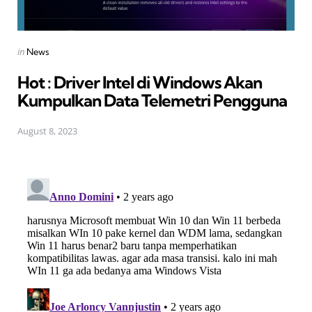
Posted
in
News
in
Hot : Driver Intel di Windows Akan
Kumpulkan Data Telemetri Pengguna
August 8, 2023