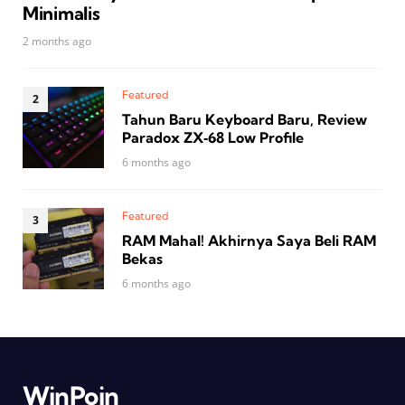
Minimalis
2 months ago
Featured
Tahun Baru Keyboard Baru, Review
Paradox ZX‑68 Low Profile
6 months ago
Featured
RAM Mahal! Akhirnya Saya Beli RAM
Bekas
6 months ago
WinPoin