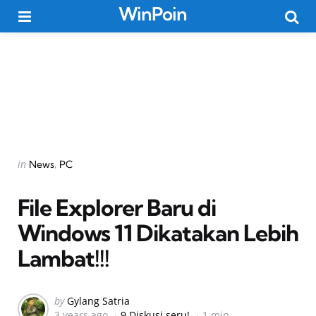
WinPoin
Menu
Searc
Categories
Posted
in
News
PC
in
File Explorer Baru di
Windows 11 Dikatakan Lebih
Lambat!!!
Posted
by
Gylang Satria
3 years ago
9 Diskusi seru!
1 min
by