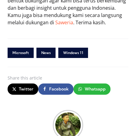
bentuk dukungan agar kami bisa terus berkembang
dan berbagi insight untuk pengguna Indonesia.
Kamu juga bisa mendukung kami secara langsung
melalui dukungan di
Saweria
. Terima kasih.
Microsoft
News
Windows 11
Share
this article
Twitter
Facebook
Whatsapp