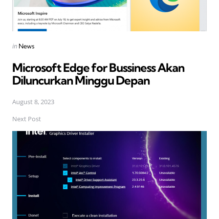
Posted
in
News
in
Microsoft Edge for Bussiness Akan
Diluncurkan Minggu Depan
August 8, 2023
Next Post