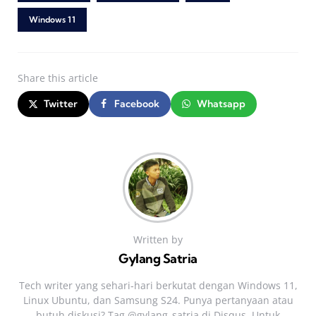
Windows 11
Share
this article
Twitter
Facebook
Whatsapp
Written by
Gylang Satria
Tech writer yang sehari‑hari berkutat dengan Windows 11,
Linux Ubuntu, dan Samsung S24. Punya pertanyaan atau
butuh diskusi? Tag @gylang_satria di Disqus. Untuk