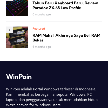
Tahun Baru Keyboard Baru, Review
Paradox ZX‑68 Low Profile
6 months ago
Featured
RAM Mahal! Akhirnya Saya Beli RAM
Bekas
6 months ago
WinPoin
WinPoin adalah Portal Windows terbesar di Indonesia.
Kami membahas berbagai hal seputar Windows, PC,
laptop, dan penggunaannya untuk memudahkan hidup.
We’re heaven for Windows users!