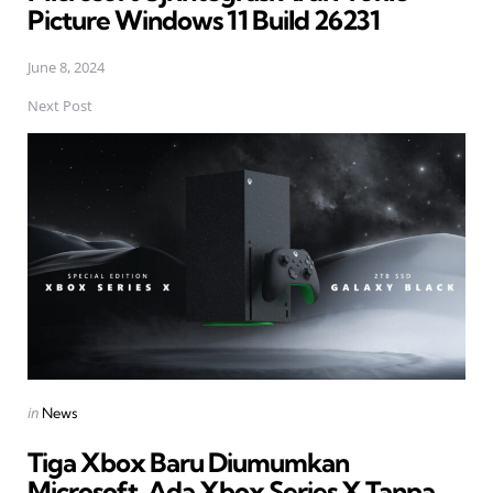
Picture Windows 11 Build 26231
June 8, 2024
Next Post
Posted
in
News
in
Tiga Xbox Baru Diumumkan
Microsoft, Ada Xbox Series X Tanpa