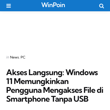
WinPoin
Menu
Searc
Categories
Posted
in
News
PC
in
Akses Langsung: Windows
11 Memungkinkan
Pengguna Mengakses File di
Smartphone Tanpa USB