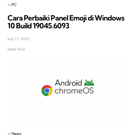
Posted
in
PC
in
Cara Perbaiki Panel Emoji di Windows
10 Build 19045.6093
July 17, 2025
Next Post
Posted
in
News