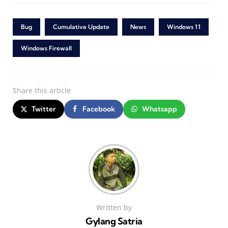
Bug
Cumulative Update
News
Windows 11
Windows Firewall
Share
this article
Twitter
Facebook
Whatsapp
Written by
Gylang Satria