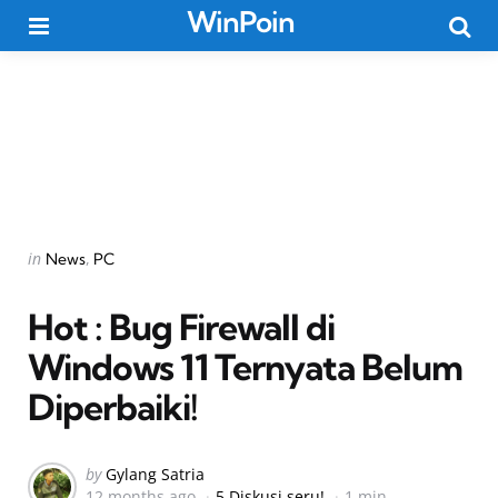
WinPoin
Menu
Searc
Categories
Posted
in
News
PC
in
Hot : Bug Firewall di
Windows 11 Ternyata Belum
Diperbaiki!
Posted
by
Gylang Satria
12 months ago
5 Diskusi seru!
1 min
by