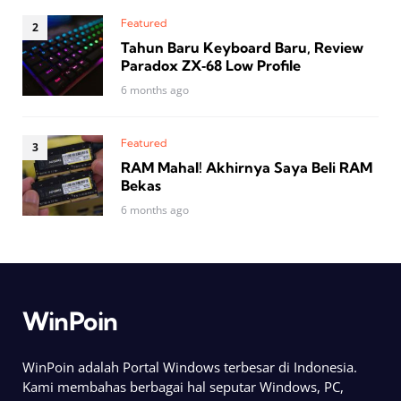
Featured
Tahun Baru Keyboard Baru, Review
Paradox ZX‑68 Low Profile
6 months ago
Featured
RAM Mahal! Akhirnya Saya Beli RAM
Bekas
6 months ago
WinPoin
WinPoin adalah Portal Windows terbesar di Indonesia.
Kami membahas berbagai hal seputar Windows, PC,