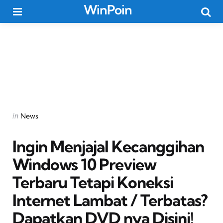
WinPoin
Menu
Searc
Categories
Posted
in
News
in
Ingin Menjajal Kecanggihan
Windows 10 Preview
Terbaru Tetapi Koneksi
Internet Lambat / Terbatas?
Dapatkan DVD nya Disini!