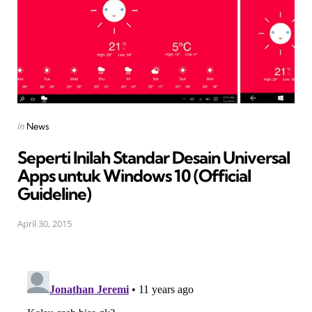
Posted
in
News
in
Seperti Inilah Standar Desain Universal
Apps untuk Windows 10 (Official
Guideline)
April 30, 2015