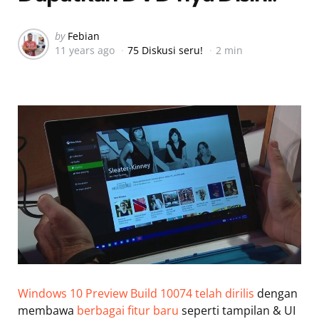
Posted
by
Febian
11 years ago
75 Diskusi seru!
2 min
by
Windows 10 Preview Build 10074 telah dirilis
dengan
membawa
berbagai fitur baru
seperti tampilan & UI