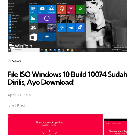
Posted
in
News
in
File ISO Windows 10 Build 10074 Sudah
Dirilis, Ayo Download!
April 30, 2015
Next Post