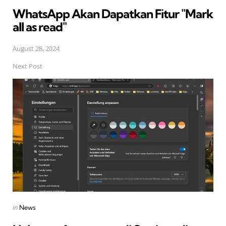
in
WhatsApp Akan Dapatkan Fitur "Mark
all as read"
August 28, 2024
Next Post
Posted
in
News
in