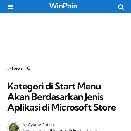
WinPoin
Menu
Searc
Categories
Posted
in
News
PC
in
Kategori di Start Menu
Akan Berdasarkan Jenis
Aplikasi di Microsoft Store
Posted
by
Gylang Satria
2 years ago
Blm ada diskusi
1 min
by