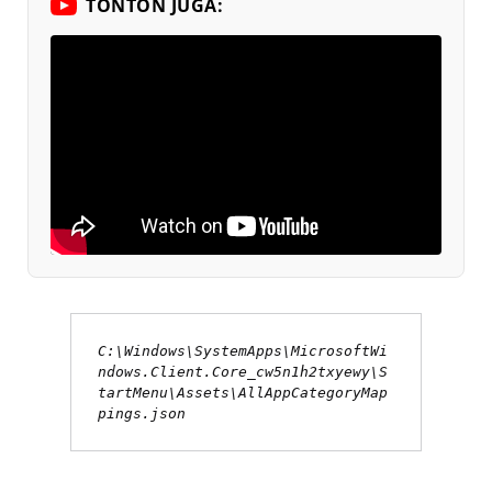
TONTON JUGA:
C:\Windows\SystemApps\MicrosoftWi
ndows.Client.Core_cw5n1h2txyewy\S
tartMenu\Assets\AllAppCategoryMap
pings.json