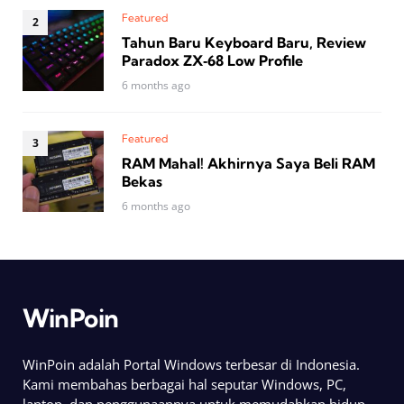
Featured
Tahun Baru Keyboard Baru, Review
Paradox ZX‑68 Low Profile
6 months ago
Featured
RAM Mahal! Akhirnya Saya Beli RAM
Bekas
6 months ago
WinPoin
WinPoin adalah Portal Windows terbesar di Indonesia.
Kami membahas berbagai hal seputar Windows, PC,
laptop, dan penggunaannya untuk memudahkan hidup.