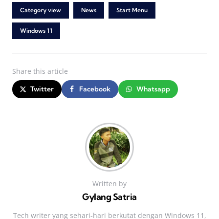
Category view
News
Start Menu
Windows 11
Share
this article
Twitter
Facebook
Whatsapp
Written by
Gylang Satria
Tech writer yang sehari‑hari berkutat dengan Windows 11,