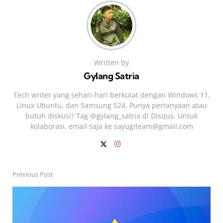
Written by
Gylang Satria
Tech writer yang sehari‑hari berkutat dengan Windows 11,
Linux Ubuntu, dan Samsung S24. Punya pertanyaan atau
butuh diskusi? Tag @gylang_satria di Disqus. Untuk
kolaborasi, email saja ke
sayugiteam@gmail.com
Previous Post
Post
navigation