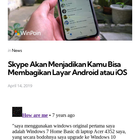
Posted
in
News
in
Skype Akan Menjadikan Kamu Bisa
Membagikan Layar Android atau iOS
April 14, 2019