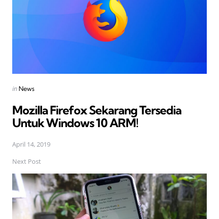
Posted
in
News
in
Mozilla Firefox Sekarang Tersedia
Untuk Windows 10 ARM!
April 14, 2019
Next Post