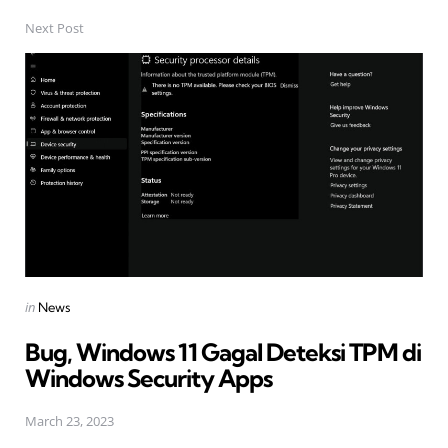
Next Post
Posted
in
News
in
Bug, Windows 11 Gagal Deteksi TPM di
Windows Security Apps
March 23, 2023