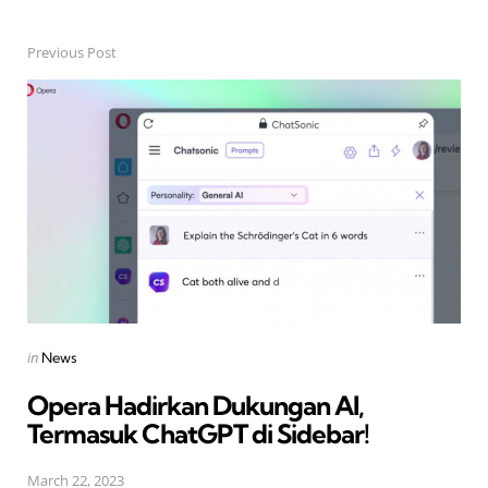
Previous Post
Post
navigation
Posted
in
News
in
Opera Hadirkan Dukungan AI,
Termasuk ChatGPT di Sidebar!
March 22, 2023