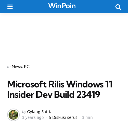
WinPoin
Menu
Searc
Categories
Posted
in
News
PC
in
Microsoft Rilis Windows 11
Insider Dev Build 23419
Posted
by
Gylang Satria
3 years ago
5 Diskusi seru!
3 min
by