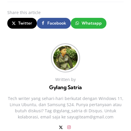
Share
this article
Twitter
Facebook
Whatsapp
Written by
Gylang Satria
Tech writer yang sehari‑hari berkutat dengan Windows 11,
Linux Ubuntu, dan Samsung S24. Punya pertanyaan atau
butuh diskusi? Tag @gylang_satria di Disqus. Untuk
kolaborasi, email saja ke
sayugiteam@gmail.com