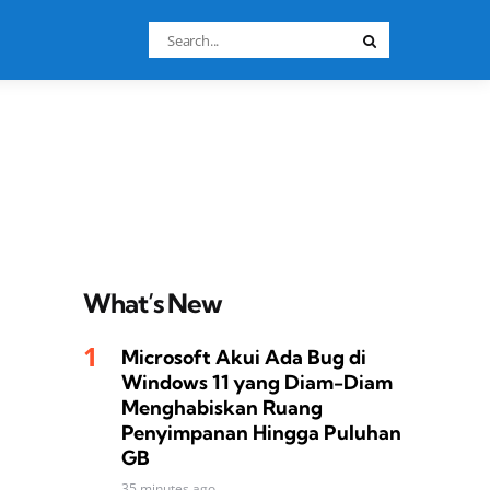
Search
Search
for:
What’s New
Microsoft Akui Ada Bug di
Windows 11 yang Diam-Diam
Menghabiskan Ruang
Penyimpanan Hingga Puluhan
GB
35 minutes ago