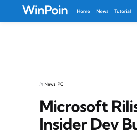
WinPoin
Home
News
Tutorial
Categories
Posted
in
News
PC
in
Microsoft Ril
Insider Dev B