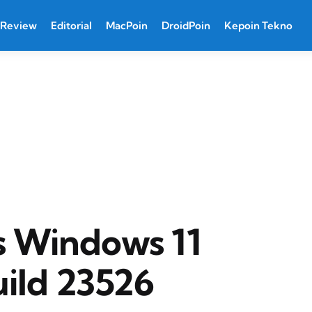
Review
Editorial
MacPoin
DroidPoin
Kepoin Tekno
is Windows 11
uild 23526