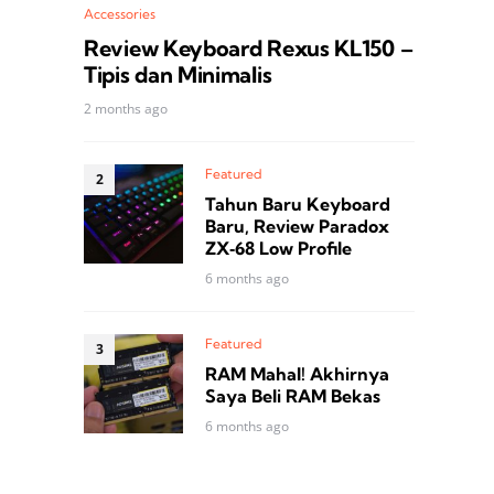
Accessories
Review Keyboard Rexus KL150 –
Tipis dan Minimalis
2 months ago
Featured
Tahun Baru Keyboard
Baru, Review Paradox
ZX‑68 Low Profile
6 months ago
Featured
RAM Mahal! Akhirnya
Saya Beli RAM Bekas
6 months ago