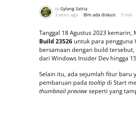
Posted
by
Gylang Satria
3 years ago
Blm ada diskusi
5 min
by
Tanggal 18 Agustus 2023 kemarin, M
Build 23526
untuk para pengguna 
bersamaan dengan build tersebut,
dari Windows Insider Dev hingga 1
Selain itu, ada sejumlah fitur bar
pembaruan pada
tooltip
di Start 
thumbnail preview
seperti yang tam