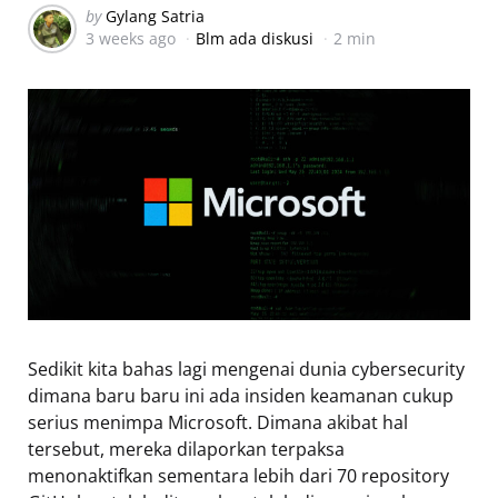
Posted
by
Gylang Satria
3 weeks ago
Blm ada diskusi
2 min
by
Sedikit kita bahas lagi mengenai dunia cybersecurity
dimana baru baru ini ada insiden keamanan cukup
serius menimpa Microsoft. Dimana akibat hal
tersebut, mereka dilaporkan terpaksa
menonaktifkan sementara lebih dari 70 repository