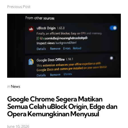
Previous Post
Post
navigation
Posted
in
News
in
Google Chrome Segera Matikan
Semua Celah uBlock Origin, Edge dan
Opera Kemungkinan Menyusul
June 10, 2026