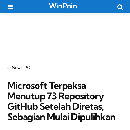
WinPoin
Menu
Searc
Categories
Posted
in
News
PC
in
Microsoft Terpaksa
Menutup 73 Repository
GitHub Setelah Diretas,
Sebagian Mulai Dipulihkan