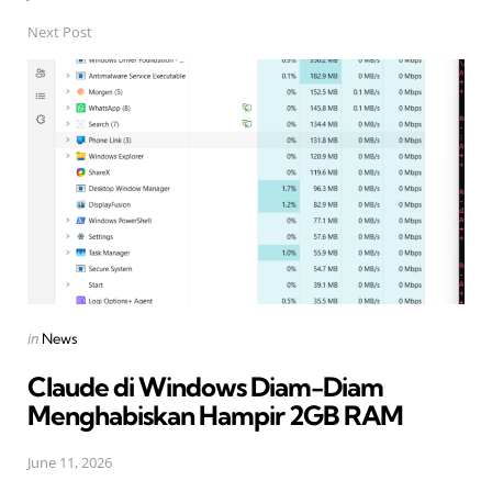
Next Post
Posted
in
News
in
Claude di Windows Diam-Diam
Menghabiskan Hampir 2GB RAM
June 11, 2026