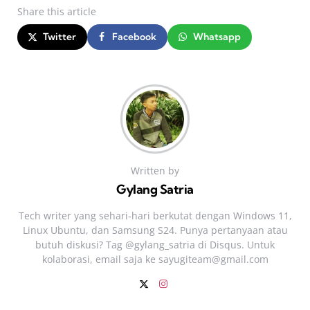
Share
this article
Twitter
Facebook
Whatsapp
Written by
Gylang Satria
Tech writer yang sehari‑hari berkutat dengan Windows 11,
Linux Ubuntu, dan Samsung S24. Punya pertanyaan atau
butuh diskusi? Tag @gylang_satria di Disqus. Untuk
kolaborasi, email saja ke
sayugiteam@gmail.com