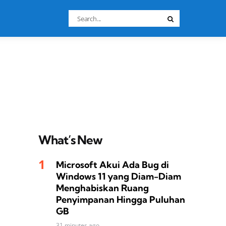
Search
Search
for:
What’s New
Microsoft Akui Ada Bug di
Windows 11 yang Diam-Diam
Menghabiskan Ruang
Penyimpanan Hingga Puluhan
GB
31 minutes ago