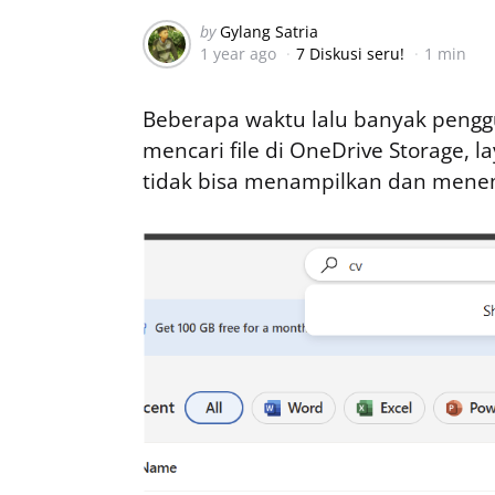
Posted
by
Gylang Satria
1 year ago
7 Diskusi seru!
1 min
by
Beberapa waktu lalu banyak peng
mencari file di OneDrive Storage, 
tidak bisa menampilkan dan menem