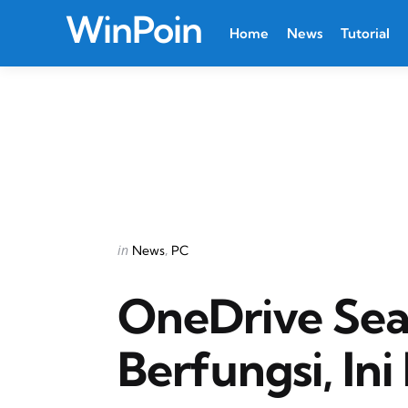
WinPoin
Home
News
Tutorial
Categories
Posted
in
News
PC
in
OneDrive Sea
Berfungsi, Ini