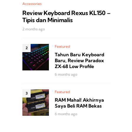
Accessories
Review Keyboard Rexus KL150 –
Tipis dan Minimalis
2 months ago
Featured
Tahun Baru Keyboard
Baru, Review Paradox
ZX‑68 Low Profile
6 months ago
Featured
RAM Mahal! Akhirnya
Saya Beli RAM Bekas
6 months ago