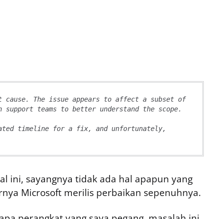
t cause. The issue appears to affect a subset of 
h support teams to better understand the scope. 
ated timeline for a fix, and unfortunately, 
l ini, sayangnya tidak ada hal apapun yang
rnya Microsoft merilis perbaikan sepenuhnya.
pa perangkat yang saya pegang, masalah ini