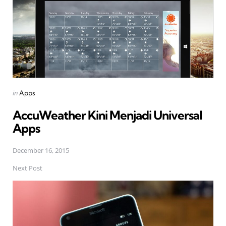
Posted
in
Apps
in
AccuWeather Kini Menjadi Universal
Apps
December 16, 2015
Next Post