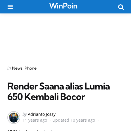
WinPoin
Menu
Searc
Categories
Posted
in
News
Phone
in
Render Saana alias Lumia
650 Kembali Bocor
Posted
by
Adrianto Jossy
11 years ago
Updated
10 years ago
by