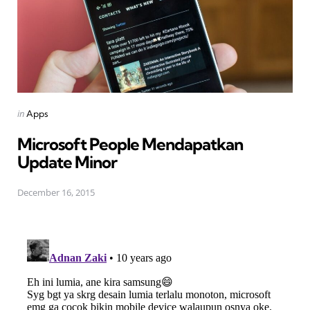
Posted
in
Apps
in
Microsoft People Mendapatkan
Update Minor
December 16, 2015