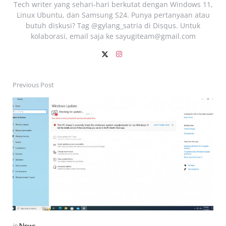
Tech writer yang sehari‑hari berkutat dengan Windows 11,
Linux Ubuntu, dan Samsung S24. Punya pertanyaan atau
butuh diskusi? Tag @gylang_satria di Disqus. Untuk
kolaborasi, email saja ke
sayugiteam@gmail.com
Previous Post
Post
navigation
Posted
in
News