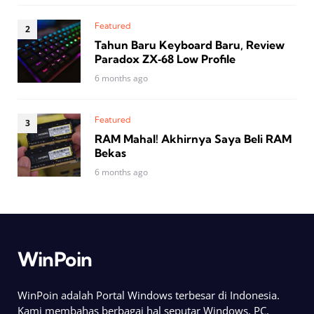
Featured
Tahun Baru Keyboard Baru, Review
Paradox ZX‑68 Low Profile
6 months ago
Featured
RAM Mahal! Akhirnya Saya Beli RAM
Bekas
6 months ago
WinPoin
WinPoin adalah Portal Windows terbesar di Indonesia.
Kami membahas berbagai hal seputar Windows, PC,