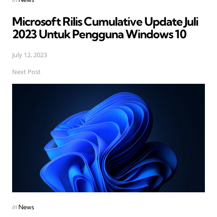
in
Microsoft Rilis Cumulative Update Juli
2023 Untuk Pengguna Windows 10
July 12, 2023
Next Post
Posted
in
News
in