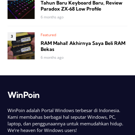
Tahun Baru Keyboard Baru, Review
Paradox ZX‑68 Low Profile
6 months ago
Featured
RAM Mahal! Akhirnya Saya Beli RAM
Bekas
6 months ago
WinPoin
WinPoin adalah Portal Windows terbesar di Indonesia.
Kami membahas berbagai hal seputar Windows, PC,
laptop, dan penggunaannya untuk memudahkan hidup.
We’re heaven for Windows users!