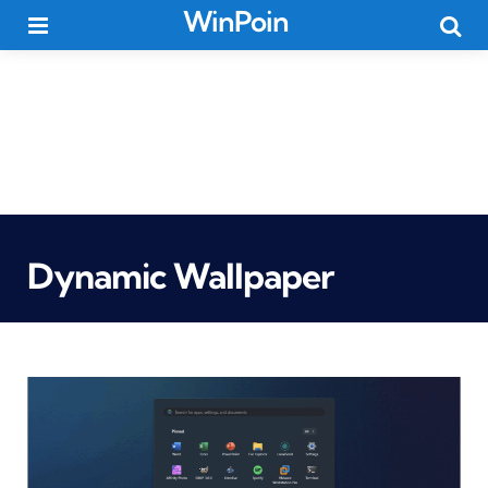
WinPoin
Menu
Searc
Dynamic Wallpaper