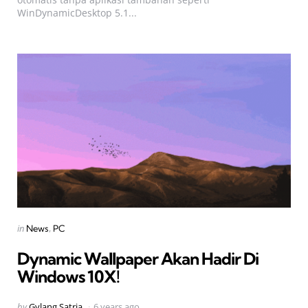
WinDynamicDesktop 5.1...
Categories
Posted
in
News
PC
in
Dynamic Wallpaper Akan Hadir Di
Windows 10X!
Posted
by
Gylang Satria
6 years ago