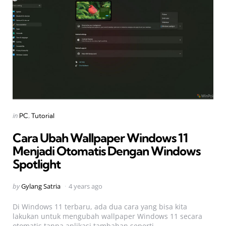
Categories
Posted
in
PC
Tutorial
in
Cara Ubah Wallpaper Windows 11
Menjadi Otomatis Dengan Windows
Spotlight
Posted
by
Gylang Satria
4 years ago
by
Di Windows 11 terbaru, ada dua cara yang bisa kita
lakukan untuk mengubah wallpaper Windows 11 secara
otomatis tanpa aplikasi tambahan seperti