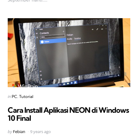
Categories
Posted
in
PC
Tutorial
in
Cara Install Aplikasi NEON di Windows
10 Final
Posted
by
Febian
9 years ago
by