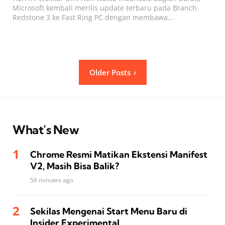
Microsoft kembali merilis update terbaru pada Branch
Redstone 3 ke Fast Ring PC dengan membawa...
Posts
Older Posts
pagination
What’s New
Chrome Resmi Matikan Ekstensi Manifest
V2, Masih Bisa Balik?
56 minutes ago
Sekilas Mengenai Start Menu Baru di
Insider Experimental