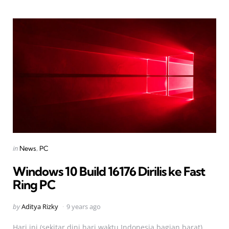
Categories
Posted
in
News
PC
in
Windows 10 Build 16176 Dirilis ke Fast
Ring PC
Posted
by
Aditya Rizky
9 years ago
by
Hari ini (sekitar dini hari waktu Indonesia bagian barat),