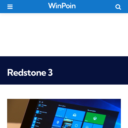
WinPoin
Menu
Searc
Redstone 3