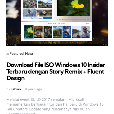
Categories
Posted
in
Featured
News
in
Download File ISO Windows 10 Insider
Terbaru dengan Story Remix + Fluent
Design
Posted
by
Febian
9 years ago
by
Melalui event BUILD 2017 semalam, Microsoft
memamerkan berbagai fitur dan hal baru di Windows 10
Fall Creators Update yang rencananya rilis bulan
September nanti....