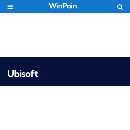
WinPoin
Menu
Searc
Ubisoft