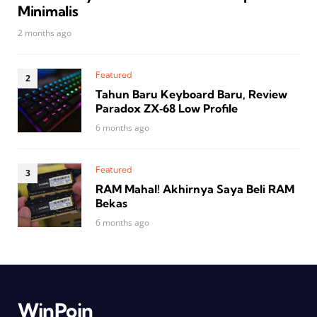
Minimalis
2 months ago
Featured
Tahun Baru Keyboard Baru, Review
Paradox ZX‑68 Low Profile
6 months ago
Featured
RAM Mahal! Akhirnya Saya Beli RAM
Bekas
6 months ago
WinPoin