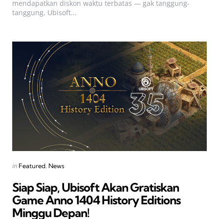
mendapatkan diskon waktu terbatas — gak tanggung-
tanggung, Ubisoft...
Categories
Posted
in
Featured
News
in
Siap Siap, Ubisoft Akan Gratiskan
Game Anno 1404 History Editions
Minggu Depan!