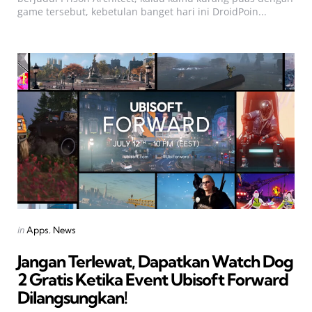
game tersebut, kebetulan banget hari ini DroidPoin...
Categories
Posted
in
Apps
News
in
Jangan Terlewat, Dapatkan Watch Dog
2 Gratis Ketika Event Ubisoft Forward
Dilangsungkan!