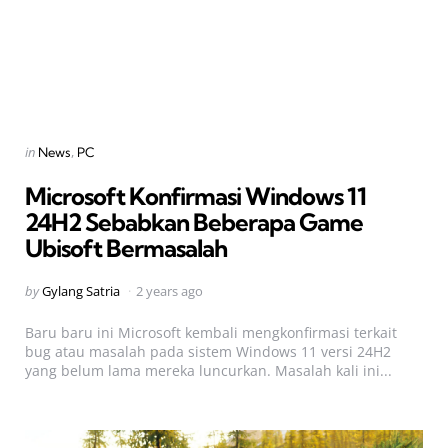
Categories
Posted
in
News
PC
in
Microsoft Konfirmasi Windows 11
24H2 Sebabkan Beberapa Game
Ubisoft Bermasalah
Posted
by
Gylang Satria
2 years ago
by
Baru baru ini Microsoft kembali mengkonfirmasi terkait
bug atau masalah pada sistem Windows 11 versi 24H2
yang belum lama mereka luncurkan. Masalah kali ini...