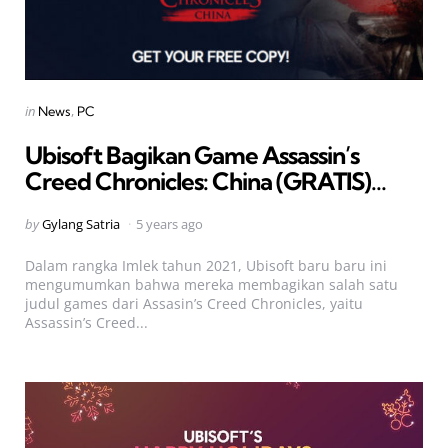
Categories
Posted
in
News
PC
in
Ubisoft Bagikan Game Assassin’s
Creed Chronicles: China (GRATIS)…
Posted
by
Gylang Satria
5 years ago
by
Dalam rangka Imlek tahun 2021, Ubisoft baru baru ini
mengumumkan bahwa mereka membagikan salah satu
judul games dari Assasin’s Creed Chronicles, yaitu
Assassin’s Creed...