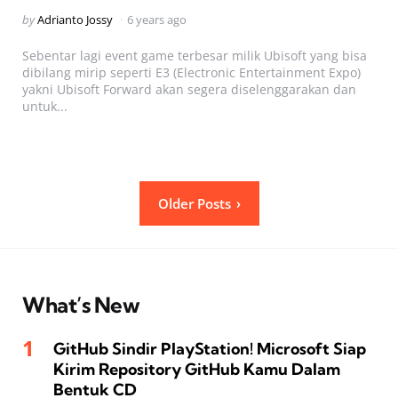
Posted
by
Adrianto Jossy
6 years ago
by
Sebentar lagi event game terbesar milik Ubisoft yang bisa
dibilang mirip seperti E3 (Electronic Entertainment Expo)
yakni Ubisoft Forward akan segera diselenggarakan dan
untuk...
Posts
Older Posts
pagination
What’s New
GitHub Sindir PlayStation! Microsoft Siap
Kirim Repository GitHub Kamu Dalam
Bentuk CD