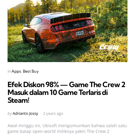
Categories
Posted
in
Apps
Best Buy
in
Efek Diskon 98% — Game The Crew 2
Masuk dalam 10 Game Terlaris di
Steam!
Posted
by
Adrianto Jossy
2 years ago
by
Awal minggu ini, Ubisoft mengumumkan bahwa salah satu
game balap open-world miliknya yakni The Crew 2