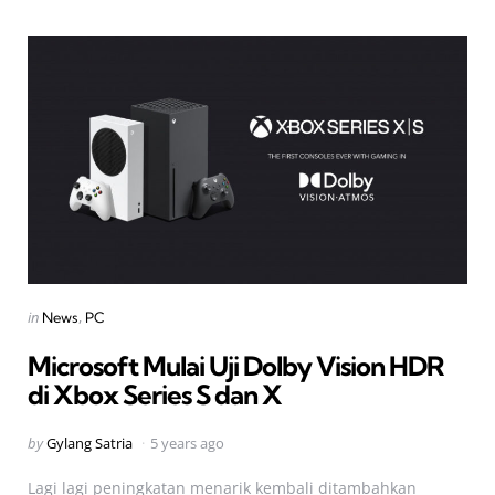
Categories
Posted
in
News
PC
in
Microsoft Mulai Uji Dolby Vision HDR
di Xbox Series S dan X
Posted
by
Gylang Satria
5 years ago
by
Lagi lagi peningkatan menarik kembali ditambahkan