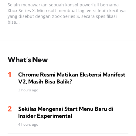
Selain menawarkan sebuah konsol powerfull bernama
Xbox Series X, Microsoft membuat lagi versi lebih kecilnya
yang disebut dengan Xbox Series S, secara spesifikasi
bisa...
What’s New
Chrome Resmi Matikan Ekstensi Manifest
V2, Masih Bisa Balik?
3 hours ago
Sekilas Mengenai Start Menu Baru di
Insider Experimental
4 hours ago