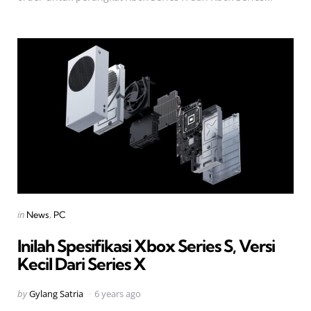
Categories
Posted
in
News
PC
in
Inilah Spesifikasi Xbox Series S, Versi
Kecil Dari Series X
Posted
by
Gylang Satria
6 years ago
by