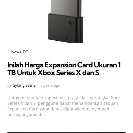
Categories
Posted
in
News
PC
in
Inilah Harga Expansion Card Ukuran 1
TB Untuk Xbox Series X dan S
Posted
by
Gylang Satria
6 years ago
by
Untuk menambah kapasitas storage dari perangkat Xbox
Series X dan S, pengguna dapat menambahkan sebuah
Expansion Card yang dapat digunakan menyimpan
berbagai game di...